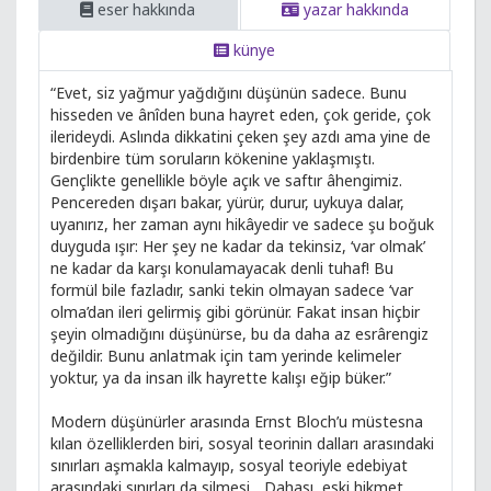
eser hakkında
yazar hakkında
künye
“Evet, siz yağmur yağdığını düşünün sadece. Bunu
hisseden ve ânîden buna hayret eden, çok geride, çok
ilerideydi. Aslında dikkatini çeken şey azdı ama yine de
birdenbire tüm soruların kökenine yaklaşmıştı.
Gençlikte genellikle böyle açık ve saftır âhengimiz.
Pencereden dışarı bakar, yürür, durur, uykuya dalar,
uyanırız, her zaman aynı hikâyedir ve sadece şu boğuk
duyguda ışır: Her şey ne kadar da tekinsiz, ‘var olmak’
ne kadar da karşı konulamayacak denli tuhaf! Bu
formül bile fazladır, sanki tekin olmayan sadece ‘var
olma’dan ileri gelirmiş gibi görünür. Fakat insan hiçbir
şeyin olmadığını düşünürse, bu da daha az esrârengiz
değildir. Bunu anlatmak için tam yerinde kelimeler
yoktur, ya da insan ilk hayrette kalışı eğip büker.”
Modern düşünürler arasında Ernst Bloch’u müstesna
kılan özelliklerden biri, sosyal teorinin dalları arasındaki
sınırları aşmakla kalmayıp, sosyal teoriyle edebiyat
arasındaki sınırları da silmesi... Dahası, eski hikmet