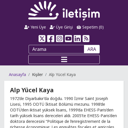
Yeni Üye
Üye Girişi
Sepetim (
0
)
ARA
Anasayfa
Kişiler
Alp Yücel Kaya
Alp Yücel Kaya
1972’de Diyarbakır’da doğdu. 1990 İzmir Saint Joseph
Lisesi, 1995 ODTÜ İktisat Bölümü mezunu. 1998’de
ODTÜ’den iktisat yüksek lisans, 1999’da EHESS-Paris’den
tarih yüksek lisans dereceleri aldı. 2005’te EHESS-Paris’den
doktora derecesini “Politique de l’enregistrement de la
richesse économique: Les enquêtes fiscales et agricoles