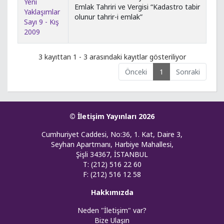
Yeni
Emlak Tahriri ve Vergisi “Kadastro tabir
Yaklaşımlar
olunur tahrir-i emlak”
Sayı 9 - Kış
2009
3 kayıttan 1 - 3 arasındaki kayıtlar gösteriliyor
Önceki
1
Sonraki
© İletişim Yayınları 2026
Cumhuriyet Caddesi, No:36, 1. Kat, Daire 3,
Seyhan Apartmanı, Harbiye Mahallesi,
Şişli 34367, İSTANBUL
T: (212) 516 22 60
F: (212) 516 12 58
Hakkımızda
Neden "İletişim" var?
Bize Ulaşın