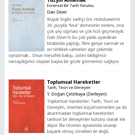
Yüzyılı Anlamak
Evrensel Bir Tarih Yorumu
Dan Diner
Büyük İngiliz tarihçi Eric Hobsbawm’ın
20. yüzyıla “kısa” demesinin nedeni, ona
çok şey sığması ve çok hızlı geçmesiydi.
Dan Diner’in bu çok yankı uyandıran
kitabında yaptığı, filmi geriye sarmak ve
en tehlikeli sahneleri ağır çekimde
oynatmak... Onun mesafeli bakışı, zaten bildiğimizi
varsaydığımız olayları başka bir gözle görmemizi sağlıyor.
Toplumsal Hareketler
Tarih, Teori ve Deneyim
Y. Doğan Çetinkaya (Derleyen)
Toplumsal Hareketler: Tarih, Teori ve
Deneyim, önemini küçümsemeden ya da
abartmadan toplumsal hareketleri
tarihsel bir deneyimler bütünü olarak ele
alıyor. İlla teorinin aynasında sınanıp
başarılı olmuş örnekleri ile değil,