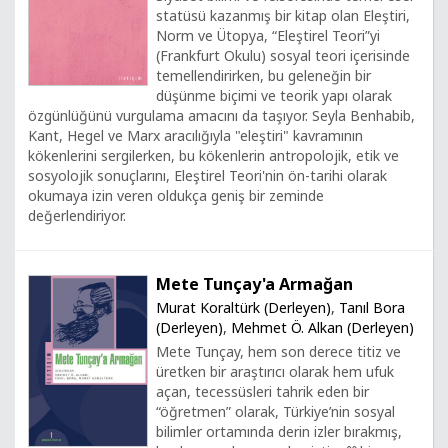
statüsü kazanmış bir kitap olan Eleştiri,
Norm ve Ütopya, “Eleştirel Teori”yi
(Frankfurt Okulu) sosyal teori içerisinde
temellendirirken, bu geleneğin bir
düşünme biçimi ve teorik yapı olarak
özgünlüğünü vurgulama amacını da taşıyor. Seyla Benhabib,
Kant, Hegel ve Marx aracılığıyla "eleştiri" kavramının
kökenlerini sergilerken, bu kökenlerin antropolojik, etik ve
sosyolojik sonuçlarını, Eleştirel Teori'nin ön-tarihi olarak
okumaya izin veren oldukça geniş bir zeminde
değerlendiriyor.
Mete Tunçay'a Armağan
Murat Koraltürk (Derleyen)
,
Tanıl Bora
(Derleyen)
,
Mehmet Ö. Alkan (Derleyen)
Mete Tunçay, hem son derece titiz ve
üretken bir araştırıcı olarak hem ufuk
açan, tecessüsleri tahrik eden bir
“öğretmen” olarak, Türkiye’nin sosyal
bilimler ortamında derin izler bırakmış,