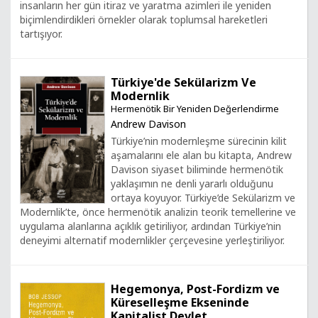
insanların her gün itiraz ve yaratma azimleri ile yeniden
biçimlendirdikleri örnekler olarak toplumsal hareketleri
tartışıyor.
Türkiye'de Sekülarizm Ve
Modernlik
Hermenötik Bir Yeniden Değerlendirme
Andrew Davison
Türkiye’nin modernleşme sürecinin kilit
aşamalarını ele alan bu kitapta, Andrew
Davison siyaset biliminde hermenötik
yaklaşımın ne denli yararlı olduğunu
ortaya koyuyor. Türkiye’de Sekülarizm ve
Modernlik’te, önce hermenötik analizin teorik temellerine ve
uygulama alanlarına açıklık getiriliyor, ardından Türkiye’nin
deneyimi alternatif modernlikler çerçevesine yerleştiriliyor.
Hegemonya, Post-Fordizm ve
Küreselleşme Ekseninde
Kapitalist Devlet