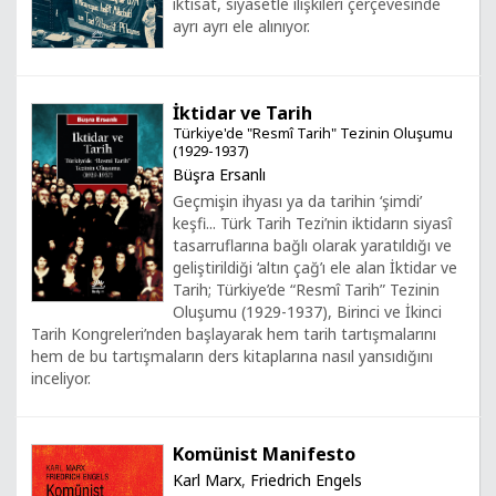
iktisat, siyasetle ilişkileri çerçevesinde
ayrı ayrı ele alınıyor.
İktidar ve Tarih
Türkiye'de "Resmî Tarih" Tezinin Oluşumu
(1929-1937)
Büşra Ersanlı
Geçmişin ihyası ya da tarihin ‘şimdi’
keşfi... Türk Tarih Tezi’nin iktidarın siyasî
tasarruflarına bağlı olarak yaratıldığı ve
geliştirildiği ‘altın çağ’ı ele alan İktidar ve
Tarih; Türkiye’de “Resmî Tarih” Tezinin
Oluşumu (1929-1937), Birinci ve İkinci
Tarih Kongreleri’nden başlayarak hem tarih tartışmalarını
hem de bu tartışmaların ders kitaplarına nasıl yansıdığını
inceliyor.
Komünist Manifesto
Karl Marx
,
Friedrich Engels