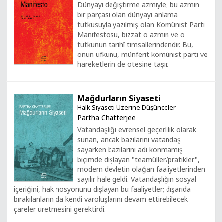
Dünyayı değiştirme azmiyle, bu azmin
bir parçası olan dünyayı anlama
tutkusuyla yazılmış olan Komünist Parti
Manifestosu, bizzat o azmin ve o
tutkunun tarihî timsallerindendir. Bu,
onun ufkunu, münferit komünist parti ve
hareketlerin de ötesine taşır.
Mağdurların Siyaseti
Halk Siyaseti Üzerine Düşünceler
Partha Chatterjee
Vatandaşlığı evrensel geçerlilik olarak
sunan, ancak bazılarını vatandaş
sayarken bazılarını adı konmamış
biçimde dışlayan "teamüller/pratikler",
modern devletin olağan faaliyetlerinden
sayılır hale geldi. Vatandaşlığın sosyal
içeriğini, hak nosyonunu dışlayan bu faaliyetler; dışarıda
bırakılanların da kendi varoluşlarını devam ettirebilecek
çareler üretmesini gerektirdi.