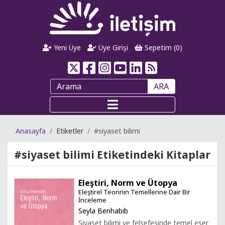
Yeni Üye
Üye Girişi
Sepetim (
0
)
ARA
Anasayfa
Etiketler
#siyaset bilimi
#siyaset bilimi
Etiketindeki Kitaplar
Eleştiri, Norm ve Ütopya
Eleştirel Teorinin Temellerine Dair Bir
İnceleme
Seyla Benhabib
Siyaset bilimi ve felsefesinde temel eser