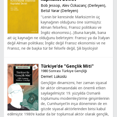
Bob Jessop
,
Alev Özkazanç (Derleyen)
,
Betül Yarar (Derleyen)
"Lenin bir keresinde Marksizm'in üç
kaynağının olduğunu öne sürmüştü:
Alman felsefesi, Fransız politikası ve
İngiliz ekonomisi.(...)Buna karşılık, bana
ait üç kaynağın ne olduğunu belirteyim: Fransız ya da İtalyan
değil Alman politikası; İngiliz değil Fransız ekonomisi ve ne
Fransız, ne de başka tür bir felsefe değil, Şili biyolojisi!
Türkiye’de "Gençlik Miti"
1980 Sonrası Türkiye Gençliği
Demet Lüküslü
Gençliğin dinamizmi, her zaman siyasal
bir aktör olmaısındaki en önemli etken
sayılagelmiştir. 19. yüzyılda Osmanlı
toplumunu modernleştirme girişimlerinin
de, Cumhuriyet’in inşa döneminin de en
gözde siyasal aktörlerinden birisi kabul
edilmiştir. 1980’e kadar da bir toplumsal aktör olarak gençlik,