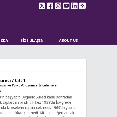
IZDA
BİZE ULAŞIN
ABOUT US
üreci / Cilt 1
sal ve Psiko-Oluşumsal İncelemeler
s
s’ın başyapıtı Uygarlık Süreci kadri sonradan
 kitaplardan biridir. İlk kez 1939’da İsviçre’de
nda kimselerin ilgisini çekmedi. 1969’da yapılan
sı da pek dikkat çekmedi. Kitabın değeri ancak