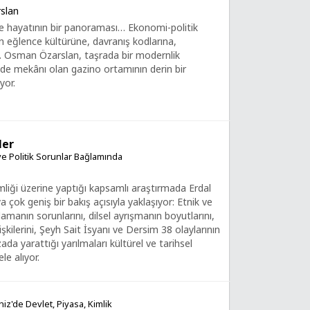
slan
e hayatının bir panoraması… Ekonomi-politik
 eğlence kültürüne, davranış kodlarına,
… Osman Özarslan, taşrada bir modernlik
de mekânı olan gazino ortamının derin bir
yor.
ler
 ve Politik Sorunlar Bağlamında
imliği üzerine yaptığı kapsamlı araştırmada Erdal
 çok geniş bir bakış açısıyla yaklaşıyor: Etnik ve
amanın sorunlarını, dilsel ayrışmanın boyutlarını,
lişkilerini, Şeyh Sait İsyanı ve Dersim 38 olaylarının
zada yarattığı yarılmaları kültürel ve tarihsel
le alıyor.
z'de Devlet, Piyasa, Kimlik