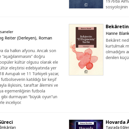
1976’da Alma
sosyolojinin 
Bekâretin
Efsaneler
Hanne Blan
g Reiter (Derleyen)
,
Roman
Bekâret ned
kurtulmak mı
ya da halkın afyonu. Ancak son
olmadığını a
çe “aşağılanmasını” doğru
denilen küçü
popüler kültür olgusu olarak ele
ltür eleştirisi edebiyatında yer
8 Avrupalı ve 11 Türkiyeli yazar,
utbolseverin katıldığı bir keşif
ayla ilişkisini, taraftar âlemini ve
ya egemenliğinin futbola
ğu gibi durmayan “büyük oyun”un
le inceliyor.
Süreci
Hovarda 
e İmkânları
Taşrada Eğlen