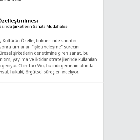
Özelleştirilmesi
asında Şirketlerin Sanata Müdahalesi
 Kültürün Özelleştirilmesi'nde sanatın
sonra tırmanan "işletmeleşme" sürecini
Küresel şirketlerin denetimine giren sanat, bu
anıtım, yayılma ve iktidar stratejilerinde kullanılan
dirgeniyor. Chin-tao Wu, bu indirgemenin altında
al, hukukî, örgütsel süreçleri inceliyor.