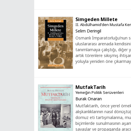
Simgeden Millete
II. Abdülhamid'den Mustafa Kema
Selim Deringil
Osmanlı İmparatorluğu’nun son
uluslararası arenada kendisini
tanımlamaya çalıştığı, diğer 
artık törenlere sıkışmış ihtişa
yoluyla yeniden öne çıkarmaya
MutfakTarih
Yemeğin Politik Serüvenleri
Burak Onaran
Mutfaktarih, önce yerel örnek
alışkanlıklarının nasıl dönüşt
domuz eti tartışmalarına, mu
biçimlerde sunulmasının aşam
savaşlar ve propaganda aracıl