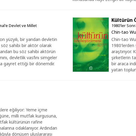
Kültürün 
l'e Devlet ve Millet
1980'ler Sonr
Chin-tao Wu
 yüzyılı, bir yandan devletin
Chin-tao Wu,
 söz sahibi bir aktör olarak
1980'lerden 
yandan bu söz sahibi aktörün
araştırıyor. 
mını, devletlik vasfını simgeler
şirketlerin t
 gayret ettiği bir dönemdir.
bir araca in
yatan toplums
lere eğiliyor: Yeme içme
üğüne, milli mutfak kurgusuna,
tfak kültürünün rafine
alarına odaklanıyor. Ardından
ığıyla dönüşen uluslararası