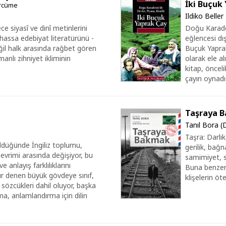
İki Buçuk
ercüme
Ildiko Beller
e siyasî ve dinî metinlerini
Doğu Karaden
ilhassa edebiyat literatürünü -
eğlencesi dış
ğil halk arasında rağbet gören
Buçuk Yaprak 
anlı zihniyet ikliminin
olarak ele a
kitap, önceli
çayın oynadı
Taşraya 
Tanıl Bora (
Taşra: Darlı
üldüğünde İngiliz toplumu,
gerilik, bağn
evrimi arasında değişiyor, bu
samimiyet, sı
 anlayış farklılıklarını
Buna benzer 
ür denen büyük gövdeye sınıf,
klişelerin öt
sözcükleri dahil oluyor, başka
ma, anlamlandırma için dilin