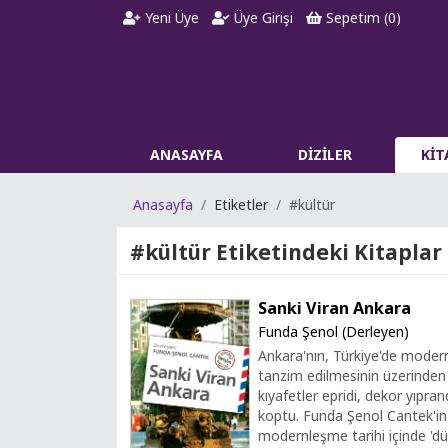
Yeni Üye
Üye Girişi
Sepetim (
0
)
ANASAYFA
DİZİLER
Kİ
Anasayfa
Etiketler
#kültür
#kültür
Etiketindeki Kitaplar -
Sanki Viran Ankara
Funda Şenol (Derleyen)
Ankara'nın, Türkiye'de modern
tanzim edilmesinin üzerinden on
kıyafetler epridi, dekor yıpra
koptu. Funda Şenol Cantek'in
modernleşme tarihi içinde 'dü