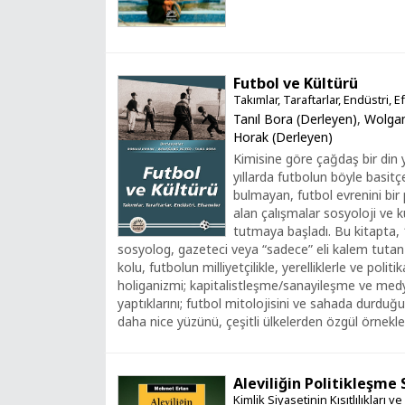
Futbol ve Kültürü
Takımlar, Taraftarlar, Endüstri, 
Tanıl Bora (Derleyen)
,
Wolgan
Horak (Derleyen)
Kimisine göre çağdaş bir din 
yıllarda futbolun böyle basit
bulmayan, futbol evrenini bir 
alan çalışmalar sosyoloji ve kü
tutmaya başladı. Bu kitapta, 1
sosyolog, gazeteci veya “sadece” eli kalem tutan f
kolu, futbolun milliyetçilikle, yerelliklerle ve politik
holiganizmi; kapitalistleşme/sanayileşme ve med
yaptıklarını; futbol mitolojisini ve sahada durdu
daha nice yüzünü, çeşitli ülkelerden özgül örnekler
Aleviliğin Politikleşme 
Kimlik Siyasetinin Kısıtlılıkları v