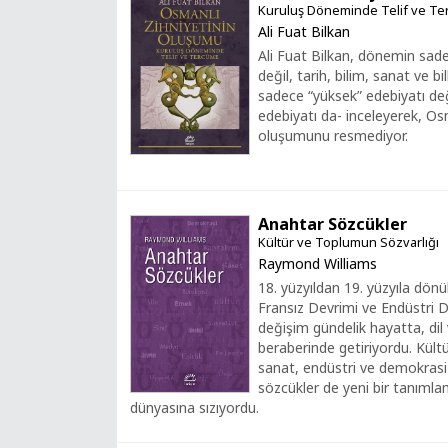
Kuruluş Döneminde Telif ve T
Ali Fuat Bilkan
Ali Fuat Bilkan, dönemin sadec
değil, tarih, bilim, sanat ve b
sadece “yüksek” edebiyatı de
edebiyatı da- inceleyerek, Osm
oluşumunu resmediyor.
Anahtar Sözcükler
Kültür ve Toplumun Sözvarlığı
Raymond Williams
18. yüzyıldan 19. yüzyıla dön
Fransız Devrimi ve Endüstri D
değişim gündelik hayatta, dil ve
beraberinde getiriyordu. Kült
sanat, endüstri ve demokrasi 
sözcükler de yeni bir tanımla
dünyasına sızıyordu.