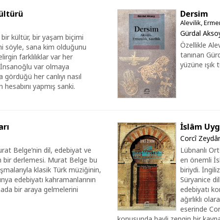
ültürü
Dersim
Alevilik, Erme
Gürdal Akso
ir kültür, bir yaşam biçimi
Özellikle Ale
ni söyle, sana kim olduğunu
tanınan Gürd
rgin farklılıklar var her
yüzüne ışık t
 İnsanoğlu var olmaya
 gördüğü her canlıyı nasıl
n hesabını yapmış sanki.
arı
İslâm Uyga
Corcî Zeydâ
rat Belge’nin dil, edebiyat ve
Lübnanlı Ort
ın bir derlemesi. Murat Belge bu
en önemli İsl
tışmalarıyla klasik Türk müziğinin,
biriydi. İngi
ünya edebiyatı kahramanlarının
Süryanice dil
mada bir araya gelmelerini
edebiyatı ko
ağırlıklı ol
eserinde Cor
konusunda hayli zengin bir kayn