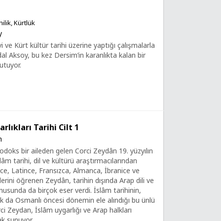
nilik, Kürtlük
y
vi ve Kürt kültür tarihi üzerine yaptığı çalışmalarla
al Aksoy, bu kez Dersim’in karanlıkta kalan bir
utuyor.
rlıkları Tarihi Cilt 1
n
odoks bir aileden gelen Corci Zeydân 19. yüzyılın
âm tarihi, dil ve kültürü araştırmacılarından
lizce, Latince, Fransızca, Almanca, İbranice ve
lerini öğrenen Zeydân, tarihin dışında Arap dili ve
nusunda da birçok eser verdi. İslâm tarihinin,
arak da Osmanlı öncesi dönemin ele alındığı bu ünlü
ci Zeydan, İslâm uygarlığı ve Arap halkları
ak sunuyor.