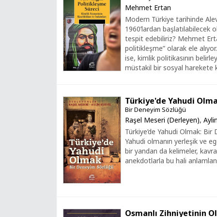
Mehmet Ertan
Modern Türkiye tarihinde Alevi
1960’lardan başlatılabilecek o
tespit edebiliriz? Mehmet Er
politikleşme” olarak ele alıyor
ise, kimlik politikasının belirle
müstakil bir sosyal harekete k
Türkiye'de Yahudi Olm
Bir Deneyim Sözlüğü
Raşel Meseri (Derleyen)
,
Ayli
Türkiye’de Yahudi Olmak: Bir
Yahudi olmanın yerleşik ve e
bir yandan da kelimeler, kavram
anekdotlarla bu hali anlamlan
Osmanlı Zihniyetinin 