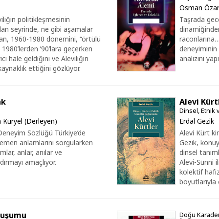
Osman Özar
liğin politikleşmesinin
Taşrada gec
lan seyrinde, ne gibi aşamalar
dinamiğinden
tan, 1960-1980 dönemini, “örtülü
raconlarına
. 1980’lerden ’90’lara geçerken
deneyiminin 
yici hale geldiğini ve Aleviliğin
analizini yapı
aynaklık ettiğini gözlüyor.
ak
Alevi Kürt
Dinsel, Etnik
n Kuryel (Derleyen)
Erdal Gezik
 Deneyim Sözlüğü Türkiye’de
Alevi Kürt k
gemen anlamlarını sorgularken
Gezik, konuya
lar, anlar, anılar ve
dinsel tanıml
dırmayı amaçlıyor.
Alevi-Sünni i
kolektif hafı
boyutlarıyla e
Oluşumu
Doğu Karadeni