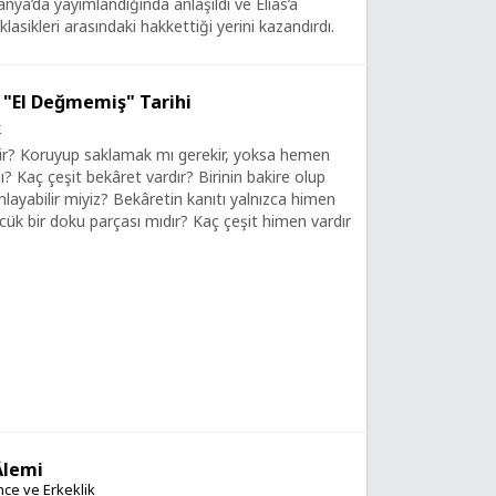
nya’da yayımlandığında anlaşıldı ve Elias’a
klasikleri arasındaki hakkettiği yerini kazandırdı.
 "El Değmemiş" Tarihi
k
ir? Koruyup saklamak mı gerekir, yoksa hemen
? Kaç çeşit bekâret vardır? Birinin bakire olup
nlayabilir miyiz? Bekâretin kanıtı yalnızca himen
cük bir doku parçası mıdır? Kaç çeşit himen vardır
Âlemi
ce ve Erkeklik