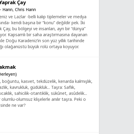
 Yaprak Çay
 - Hann
,
Chris Hann
iz ve Lazlar -belli kalıp tiplemeler ve medya
ında- kendi başına bir “konu” değildir pek. İki
Çay, bu bölgeyi ve insanları, ayrı bir “dünya”
lıyor. Kapsamlı bir saha araştırmasına dayanan
kle Doğu Karadeniz’in son yüz yıllık tarihinde
ğı olağanüstü büyük rolü ortaya koyuyor.
Bakmak
Derleyen)
k, boğuntu, kasvet, tekdüzelik, kenarda kalmışlık,
azlık, kavrukluk, güdüklük... Taşra: Saflık,
caklık, sahicilik-otantiklik, sükûnet, asûdelik...
olumlu-olumsuz klişelerle anılır taşra. Peki o
esinde ne var?