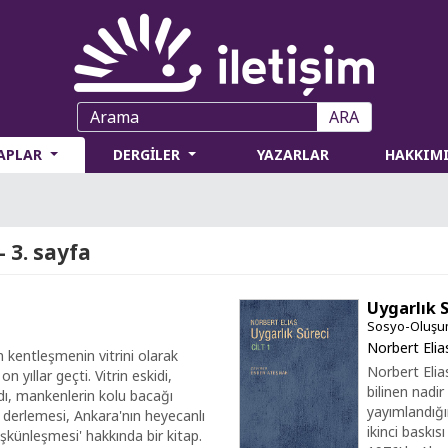
ARA
TAPLAR
DERGİLER
YAZARLAR
HAKKIM
 3. sayfa
Uygarlık S
Sosyo-Oluşum
Norbert Elia
 kentleşmenin vitrini olarak
Norbert Elia
 yıllar geçti. Vitrin eskidi,
bilinen nadir
ndı, mankenlerin kolu bacağı
yayımlandığı
 derlemesi, Ankara'nın heyecanlı
ikinci baskı
şkünleşmesi' hakkında bir kitap.