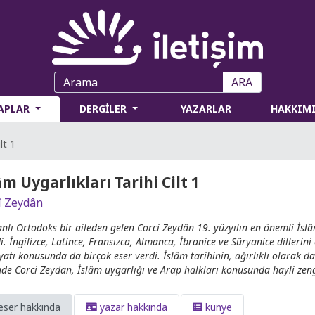
ARA
TAPLAR
DERGİLER
YAZARLAR
HAKKIM
lt 1
âm Uygarlıkları Tarihi Cilt 1
î Zeydân
nlı Ortodoks bir aileden gelen Corci Zeydân 19. yüzyılın en önemli İslâ
di. İngilizce, Latince, Fransızca, Almanca, İbranice ve Süryanice dillerin
yatı konusunda da birçok eser verdi. İslâm tarihinin, ağırlıklı olarak 
nde Corci Zeydan, İslâm uygarlığı ve Arap halkları konusunda hayli zen
eser hakkında
yazar hakkında
künye