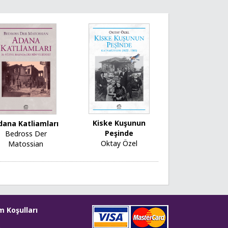
Kiske Kuşunun
dana Katliamları
Peşinde
Bedross Der
Oktay Özel
Matossian
m Koşulları