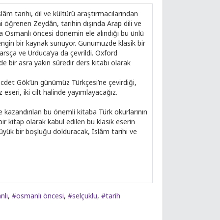
âm tarihi, dil ve kültürü araştırmacılarından
ini öğrenen Zeydân, tarihin dışında Arap dili ve
 da Osmanlı öncesi dönemin ele alındığı bu ünlü
engin bir kaynak sunuyor. Günümüzde klasik bir
 Farsça ve Urduca’ya da çevrildi. Oxford
de bir asra yakın süredir ders kitabı olarak
ecdet Gök’ün günümüz Türkçesi’ne çevirdiği,
z eseri, iki cilt halinde yayımlayacağız.
ze kazandırılan bu önemli kitaba Türk okurlarının
r kitap olarak kabul edilen bu klasik eserin
üyük bir boşluğu dolduracak, İslâm tarihi ve
nlı
,
#osmanlı öncesi
,
#selçuklu
,
#tarih