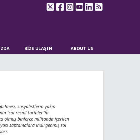
IZDA
BİZE ULAŞIN
ABOUT US
ilmesi, sosyalistlerin yakın
in “sol resmî tarihler”in
 olmuş binlerce militanda içerilen
siyasi saptamalara indirgenmiş sol
bası.