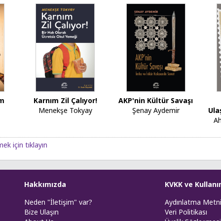
am
Karnım Zil Çalıyor!
AKP'nin Kültür Savaşı
Menekşe Tokyay
Şenay Aydemir
Ula
Ah
ek için tıklayın
Hakkımızda
KVKK ve Kullanı
Neden "İletişim" var?
Aydınlatma Metn
Bize Ulaşın
Veri Politikası