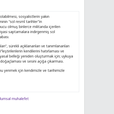
abilmesi, sosyalistlerin yakın
inin “sol resmî tarihler”in
ucu olmuş binlerce militanda içerilen
 siyasi saptamalara indirgenmiş sol
çabası.
arı”, sürekli açıklananları ve tanımlananları
eştirilenlerin kendilerini hatırlaması ve
iyasal belleği yeniden oluşturmak için; uykuya
i doğaçlaması ve sesini açığa çıkarması.
u yenmek için kendimizle ve tarihimizle
lumsal muhalefet