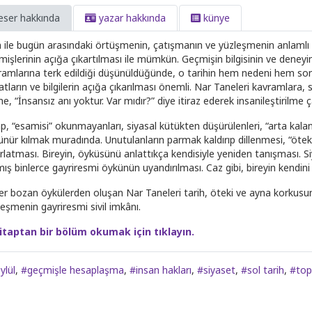
eser hakkında
yazar hakkında
künye
 ile bugün arasındaki örtüşmenin, çatışmanın ve yüzleşmenin anlamlı ol
mişlerinin açığa çıkartılması ile mümkün. Geçmişin bilgisinin ve deneyim
ramlarına terk edildiği düşünüldüğünde, o tarihin hem nedeni hem son
atların ve bilgilerin açığa çıkarılması önemli. Nar Taneleri kavramlara,
he, “İnsansız anı yoktur. Var mıdır?” diye itiraz ederek insanileştirilme 
p, “esamisi” okunmayanları, siyasal kütükten düşürülenleri, “arta kalanl
nür kılmak muradında. Unutulanların parmak kaldırıp dillenmesi, “öteki”l
ırlatması. Bireyin, öyküsünü anlattıkça kendisiyle yeniden tanışması. S
mış binlerce gayriresmi öykünün uyandırılması. Caz gibi, bireyin kendin
er bozan öykülerden oluşan Nar Taneleri tarih, öteki ve ayna korkusun
leşmenin gayriresmi sivil imkânı.
itaptan bir bölüm okumak için tıklayın.
ylül
,
#geçmişle hesaplaşma
,
#insan hakları
,
#siyaset
,
#sol tarih
,
#top