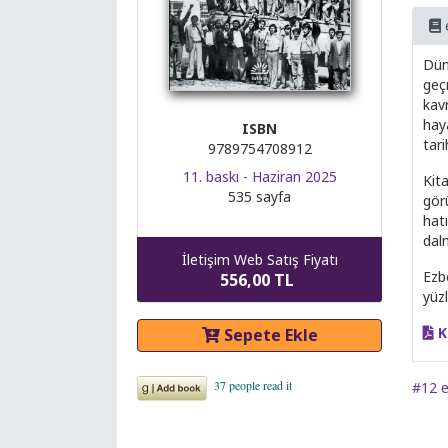
Dün
geç
kav
hay
ISBN
tari
9789754708912
11. baskı - Haziran 2025
Kita
535 sayfa
görü
hat
dal
İletişim Web Satış Fiyatı
Ezb
556,00 TL
yüz
K
Sepete Ekle
#12 e