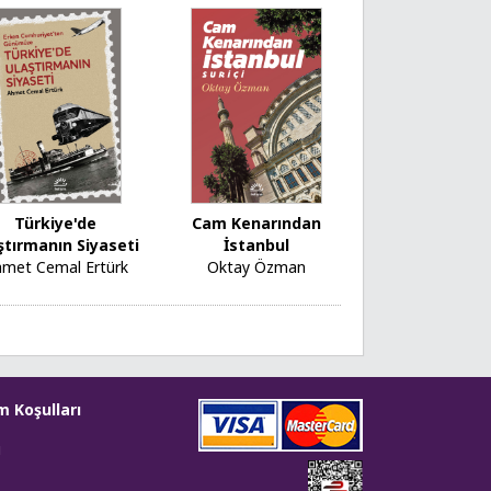
Türkiye'de
Cam Kenarından
ştırmanın Siyaseti
İstanbul
met Cemal Ertürk
Oktay Özman
m Koşulları
i