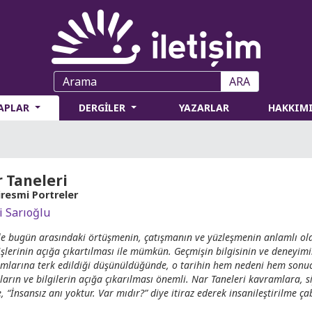
ARA
TAPLAR
DERGİLER
YAZARLAR
HAKKIM
 Taneleri
iresmi Portreler
i Sarıoğlu
le bugün arasındaki örtüşmenin, çatışmanın ve yüzleşmenin anlamlı olab
şlerinin açığa çıkartılması ile mümkün. Geçmişin bilgisinin ve deneyimin
mlarına terk edildiği düşünüldüğünde, o tarihin hem nedeni hem sonucu
ların ve bilgilerin açığa çıkarılması önemli. Nar Taneleri kavramlara, 
, “İnsansız anı yoktur. Var mıdır?” diye itiraz ederek insanileştirilme ça