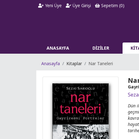
Yeni Üye
Üye Girişi
Sepetim (
0
)
ANASAYFA
DİZİLER
Kİ
Anasayfa
Kitaplar
Nar Taneleri
Nar
Gayr
Seza
Dün i
geçmi
kavra
hayat
tarihe