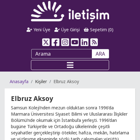
Yeni Üye
Üye Girişi
Sepetim (
0
)
ARA
Anasayfa
Kişiler
Elbruz Aksoy
Elbruz Aksoy
Samsun Koleji’nden mezun olduktan sonra 1996’da
Marmara Üniversitesi Siyaset Bilimi ve Uluslararası İlişkiler
Bölümü’nde okumak için İstanbul’a yerleşti. 1996’dan
bugüne Türkiye’de ve Ortadoğu ülkelerinde çeşitli
seyahatler gerçekleştirip ötekiler, hafıza, mekân, hatırlama
ve yüzleşme ekseninde sözlü tarih çalışmaları yürüttü.