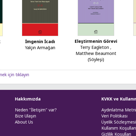
Eleştirmenin Görevi
k
İmgenin İcadı
Terry Eagleton
,
Yalçın Armağan
Matthew Beaumont
(Söyleşi)
ek için tıklayın
Hakkımızda
KVKK ve Kullanı
Neden "İletişim" var?
Aydınlatma Metn
Bize Ulaşın
Veri Politikası
About Us
Üyelik Sözleşmesi
Kullanım Koşulları
Gizlilik Koşulları