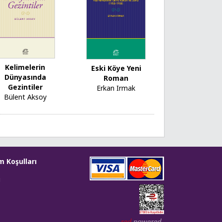
Kelimelerin
Eski Köye Yeni
Dünyasında
Roman
Gezintiler
Erkan Irmak
Bülent Aksoy
m Koşulları
i
Web tasarım: Red Bilişim