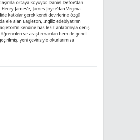
 yaklaşımla ortaya koyuyor. Daniel Defoe’dan
 Henry James’e, James Joyce’dan Virginia
ide katkılar gerek kendi devirlerine özgü
̆ında ele alan Eagleton, İngiliz edebiyatı­nın
gleton’ın kendine has leziz anlatımıyla geniş
ı öğrencileri ve araştırmacıları hem de genel
çirilmiş, yeni çevirisiyle okurlarımıza