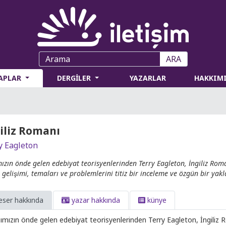
ARA
TAPLAR
DERGİLER
YAZARLAR
HAKKIM
iliz Romanı
y Eagleton
mızın önde gelen edebiyat teorisyen­lerinden Terry Eagleton, İngiliz Ro
̧ı, gelişimi, temaları ve problemlerini titiz bir inceleme ve özgün bir ya
eser hakkında
yazar hakkında
künye
̆ımızın önde gelen edebiyat teorisyen­lerinden Terry Eagleton, İngiliz