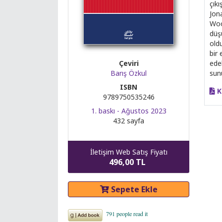
çık
Jon
Wool
düs
old
bir 
edeb
Çeviri
sun
Barış Özkul
ISBN
K
9789750535246
1. baskı - Ağustos 2023
432 sayfa
İletişim Web Satış Fiyatı
496,00 TL
Sepete Ekle