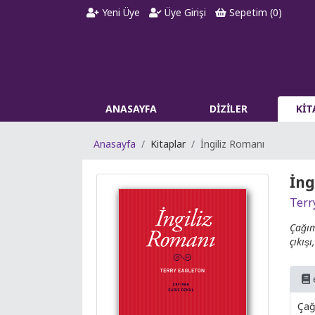
Yeni Üye
Üye Girişi
Sepetim (
0
)
ANASAYFA
DİZİLER
Kİ
Anasayfa
Kitaplar
İngiliz Romanı
İng
Terr
Çağı
çıkıs
Çag