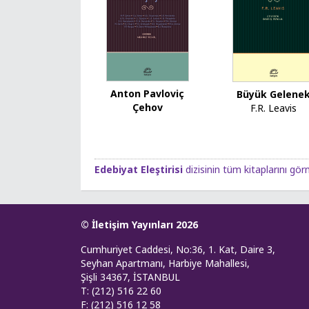
Anton Pavloviç
Büyük Gelene
Çehov
F.R. Leavis
Edebiyat Eleştirisi
dizisinin tüm kitaplarını görm
© İletişim Yayınları 2026
Cumhuriyet Caddesi, No:36, 1. Kat, Daire 3,
Seyhan Apartmanı, Harbiye Mahallesi,
Şişli 34367, İSTANBUL
T: (212) 516 22 60
F: (212) 516 12 58