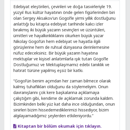
Edebiyat eleştirileri, çevirileri ve doğa tasvirleriyle 19.
yüzyıl Rus kültür hayatının önde gelen figürlerinden biri
olan Sergey Aksakov’un Gogol’le yirmi yıllık dostluğunu
anlattığı bu kitapta edebiyat tarihinde kalıcı izler
bırakmış iki büyük yazarın sevinçleri ve üzüntüleri,
ümitleri ve hayalkırıklıklarını okurken büyük yazar
Nikolay Gogol’ün hem edebiyat ve hayatla ilgili
görüşlerine hem de ruhsal dünyasına derinlemesine
nüfuz edeceksiniz. Bir büyük yazarın hayatına
mektuplar ve kişisel anlatımlarla ışık tutan Gogol’le
Dostluğumuz ve Mektuplaşmamız edebi tanıklık ve
hatırat türüne yapılmış eşsiz bir katkı.
“Gogol’ün benim açımdan her zaman bilmece olarak
kalmış tuhaflıkları olduğunu da söylemeliyim. Onun
davranışlarını çok kere başkalarına açıklamaya
çalıştığım gibi, kendime de açıklamak zorunda kaldım.
Bizimkinden belki yüz kat daha ince olduğundan, onun
sinirleri bizim hissedemediklerimizi hissediyor, bizim
algılayamadığımız şeylerden etkileniyordu.”
Kitaptan bir bölüm okumak için tıklayın.