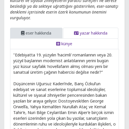
kültürel ve siyasal zihniyetlerin yaratıcı süreçleri ne derece
beslediği ya da sekteye uğrattığını gösterirken, eser-sanatçı
denklemi içerisinde eserin özerk konumunun önemini
vurguluyor.
eser hakkında
yazar hakkında
künye
"Edebiyatta 19. yüzyılın ‘hacimli’ romanlarının veya 20.
yüzyıl başlarının modernist anlatılarının yerini bugün
yüz küsur sayfalık ‘novella’ların almış olması yeni bir
sanatsal üretim çağının habercisi değilse nedir?”
Düşüncenin Uğursuz Kaderi’nde, Barış Özkul’un
edebiyat ve sanat eserlerine toplumsal ideolojiler,
kültürel ve siyasal zihniyetler penceresinden bakan
yazıları bir araya geliyor. Dostoyevski’den George
Orwell’a, Yahya Kemal’den Nurullah Ataç ve Kemal
Tahir’e, Nuri Bilge Ceylan’dan Emin Alper’e birçok ismin
eserleri üzerinden yola çıkan bu yazılar, sanatçıların
dönemlerinin ruhu ve ideolojileriyle kurdukları ilişkileri, o