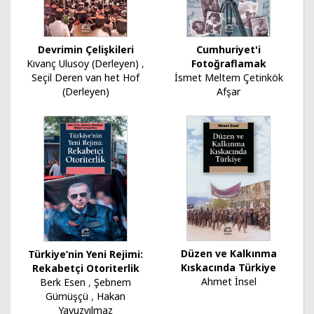
Devrimin Çelişkileri
Cumhuriyet'i
Kıvanç Ulusoy (Derleyen)
,
Fotoğraflamak
Seçil Deren van het Hof
İsmet Meltem Çetinkök
(Derleyen)
Afşar
Düzen ve Kalkınma
Türkiye’nin Yeni Rejimi:
Kıskacında Türkiye
Rekabetçi Otoriterlik
Ahmet İnsel
Berk Esen
,
Şebnem
Gümüşçü
,
Hakan
Yavuzyılmaz