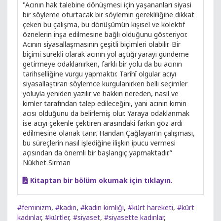
"Acının hak talebine dönüşmesi için yaşananları siyasi
bir söyleme oturtacak bir söylemin gerekliliğine dikkat
çeken bu çalışma, bu dönüşümün kişisel ve kolektif
öznelerin inşa edilmesine bağlı olduğunu gösteriyor.
Acının siyasallaşmasının çeşitli biçimleri olabilir. Bir
biçimi sürekli olarak acının yol açtığı yarayı gündeme
getirmeye odaklanırken, farklı bir yolu da bu acının
tarihselliğine vurgu yapmaktır. Tarihî olgular acıyı
siyasallaştıran söylemce kurgulanırken belli seçimler
yoluyla yeniden yazılır ve hakkın nereden, nasıl ve
kimler tarafından talep edileceğini, yani acının kimin
acısı olduğunu da belirlemiş olur. Yaraya odaklanmak
ise acıyı çekenle çektiren arasındaki farkın göz ardı
edilmesine olanak tanır. Handan Çağlayan’ın çalışması,
bu süreçlerin nasıl işlediğine ilişkin ipucu vermesi
açısından da önemli bir başlangıç yapmaktadır.”
Nükhet Sirman
Kitaptan bir bölüm okumak için tıklayın.
#feminizm
,
#kadın
,
#kadın kimliği
,
#kürt hareketi
,
#kürt
kadınlar
,
#kürtler
,
#siyaset
,
#siyasette kadınlar
,