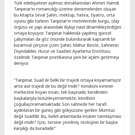
Türk edebiyatının aşılmaz doruklarından Ahmet Hamdi
Tanpınar’ın romancılığı üzerine denemelerden oluşan
bu kitapta Seval Şahin, mektup, hatıra, tiyatro, orta
oyunu gibi türlerin Tanpınar’ın metinlerinde kurgu, olay
örgüsü ve yapı arasındaki ilişkiyi nasıl dinamikleştirdiğini
ortaya koyuyor. Tanpınar hakkında yapılmış güncel
çalışmaları da göz önünde bulundurarak kapsamlı bir
kuramsal çerçeve çizen Şahin; Mahur Beste, Sahnenin
Dışındakiler, Huzur ve Saatleri Ayarlama Enstitüsü
özelinde Tanpınar poetikasına yeni bir açılım getirmeyi
deniyor.
“Tanpınar, Suad ile belki bir trajedi ortaya koyamamıştır
ama asıl trajedi de bu değil midir? Kendisini evrenin
merkezine koyan insan, tek başınadır, kendinden
başkalarıyla bütünleşememekte, kendisini
çoğullaştıramamaktadır. Son sahnede her tarafı
aydınlatan bir güneş gibi gökyüzüne gerilen Mümtaz
değil Suad’dır. Bu, belirli anlamlarda insanın tanrılaşması
değil midir? İşte, tersine çevrilmiş teolojinin bir başka
karşılığı da buradadır.”