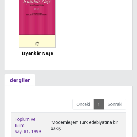
İsyankâr Neşe
dergiler
Önceki
1
Sonraki
Toplum ve
‘Modernleşen’ Türk edebiyatına bir
Bilim
bakış
Sayı 81, 1999