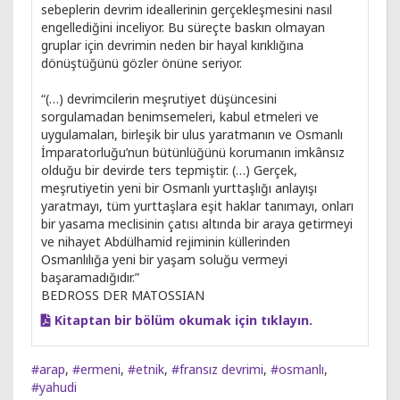
sebeplerin devrim ideallerinin gerçekleşmesini nasıl
engellediğini inceliyor. Bu süreçte baskın olmayan
gruplar için devrimin neden bir hayal kırıklığına
dönüştüğünü gözler önüne seriyor.
“(…) devrimcilerin meşrutiyet düşüncesini
sorgulamadan benimsemeleri, kabul etmeleri ve
uygulamaları, birleşik bir ulus yaratmanın ve Osmanlı
İmparatorluğu’nun bütünlüğünü korumanın imkânsız
olduğu bir devirde ters tepmiştir. (…) Gerçek,
meşrutiyetin yeni bir Osmanlı yurttaşlığı anlayışı
yaratmayı, tüm yurttaşlara eşit haklar tanımayı, onları
bir yasama meclisinin çatısı altında bir araya getirmeyi
ve nihayet Abdülhamid rejiminin küllerinden
Osmanlılığa yeni bir yaşam soluğu vermeyi
başaramadığıdır.”
BEDROSS DER MATOSSIAN
Kitaptan bir bölüm okumak için tıklayın.
#arap
,
#ermeni
,
#etnik
,
#fransız devrimi
,
#osmanlı
,
#yahudi