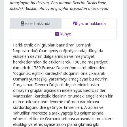
amaçlayan bu devrim, Parçalanan Devrim Düşleri’nde,
ülkedeki baskın olmayan gruplar açısından inceleniyor.
eser hakkında
yazar hakkında
künye
Farklı etnik-dinî grupları barındıran Osmanlı
İmparatorluğu’nun geniş coğrafyasında, dünyada
yükselen devrim dalgalarından ve meşrutiyet
hareketlerinden de etkilenilerek, 1908’de meşrutiyet
ilan edildi. 1789 Fransız Devrimi’nin sembollerinden
“özgürlük, eşitlik, kardeşlik” sloganını öne çıkararak
Osmanlı yurttaşlığı yaratmayı amaçlayan bu devrim,
Parçalanan Devrim Düşleri’nde, ülkedeki baskın
olmayan gruplar açısından inceleniyor. Bedross der
Matossian, kardeşlik idealinin önündeki engellerden biri
olan etnik sınırların devrime rağmen var olmayı
sürdürdüğünü dile getiriyor. Ermenileri, Arapları ve
Yahudileri merkeze alarak yaptığı bu çalışmasında,
yönetici elitler ile Osmanlı tebaası arasındaki müzakere
eksikliği ve etnik siyasetin ön plana çıkması gibi