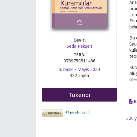
Ant
örün
Lou
Fou
beli
Bu o
Çeviri
Sau
Seda Pekşen
kull
ISBN
teo
9789750511486
Kura
3. baskı - Mayıs 2020
oluş
332 sayfa
mer
Tükendi
K
#20.y