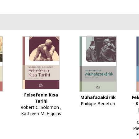
Felsefenin Kısa
Muhafazakârlık
Fel
Tarihi
Philippe Beneton
- 
Robert C. Solomon
,
Kathleen M. Higgins
C
Pi
F