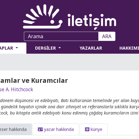
ARA
TAPLAR
DERGİLER
YAZARLAR
HAKKIM
amlar ve Kuramcılar
se A. Hitchcock
 dönem düşüncesi ve edebiyatı, Batı kültürünün temelinde yer alan büyü
 gündelik hayatın içinde ona dair zihniyet ve referanslarla sıklıkla karşı
cock, bu kitapta antik edebiyatı konu edinmiş çağdaş kuramcıların izini
eser hakkında
yazar hakkında
künye