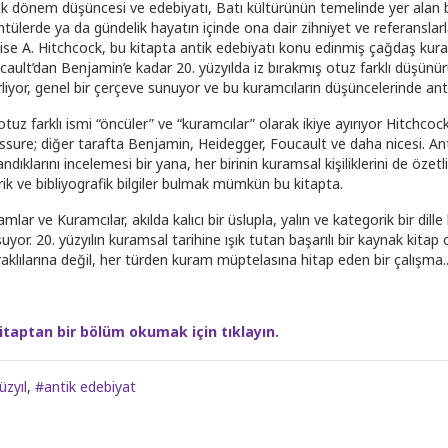
ik dönem düşüncesi ve edebiyatı, Batı kültürünün temelinde yer alan bü
tülerde ya da gündelik hayatın içinde ona dair zihniyet ve referanslarla 
ise A. Hitchcock, bu kitapta antik edebiyatı konu edinmiş çağdaş kuram
cault’dan Benjamin’e kadar 20. yüzyılda iz bırakmış otuz farklı düşünür
rliyor, genel bir çerçeve sunuyor ve bu kuramcıların düşüncelerinde anti
tuz farklı ismi “öncüler” ve “kuramcılar” olarak ikiye ayırıyor Hitchco
ssure; diğer tarafta Benjamin, Heidegger, Foucault ve daha nicesi. Ant
andıklarını incelemesi bir yana, her birinin kuramsal kişiliklerini de özetliy
rik ve bibliyografik bilgiler bulmak mümkün bu kitapta.
mlar ve Kuramcılar, akılda kalıcı bir üslupla, yalın ve kategorik bir dill
uyor. 20. yüzyılın kuramsal tarihine ışık tutan başarılı bir kaynak kitap
aklılarına değil, her türden kuram müptelasına hitap eden bir çalışma..
itaptan bir bölüm okumak için tıklayın.
üzyıl
,
#antik edebiyat