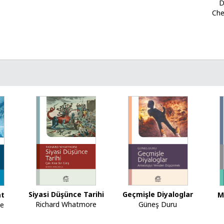
D
Che
Siyasi Düşünce Tarihi
Geçmişle Diyaloglar
M
at
Richard Whatmore
Güneş Duru
ce