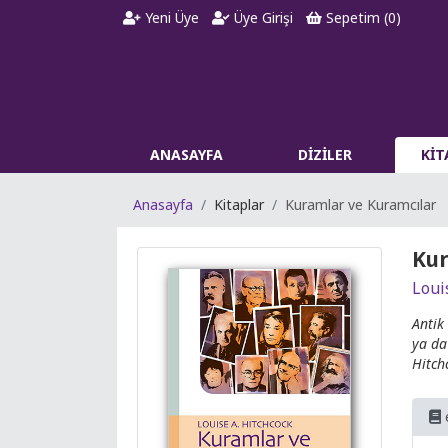
Yeni Üye
Üye Girişi
Sepetim (
0
)
ANASAYFA
DİZİLER
Kİ
Anasayfa
Kitaplar
Kuramlar ve Kuramcılar
Kur
Loui
Antik
ya da
Hitch