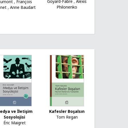
Goyard-Fabre
,
Alexis
umont
,
François
Philonenko
net
,
Anne Baudart
edya ve İletişim
Kafesler Boşalsın
Sosyolojisi
Tom Regan
Éric Maigret