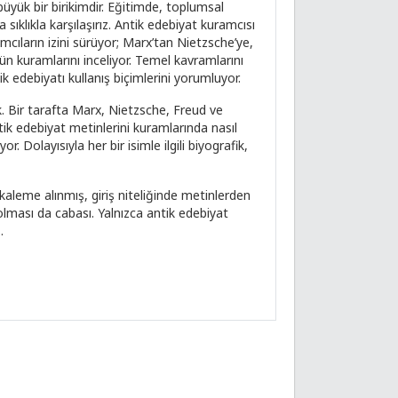
yük bir birikimdir. Eğitimde, toplumsal
sıklıkla karşılaşırız. Antik edebiyat kuramcısı
cıların izini sürüyor; Marx’tan Nietzsche’ye,
ün kuramlarını inceliyor. Temel kavramlarını
k edebiyatı kullanış biçimlerini yorumluyor.
ck. Bir tarafta Marx, Nietzsche, Freud ve
ik edebiyat metinlerini kuramlarında nasıl
or. Dolayısıyla her bir isimle ilgili biyografik,
e kaleme alınmış, giriş niteliğinde metinlerden
 olması da cabası. Yalnızca antik edebiyat
.