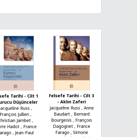
Felsefe Tarihi - Cilt 3
sefe Tarihi - Cilt 1
- Aklın Zaferi
Kurucu Düşünceler
Jacqueline Russ
,
Anne
Jacqueline Russ
,
Baudart
,
Bernard
François Jullien
,
Bourgeois
,
François
hristian Jambet
,
Dagognet
,
France
erre Hadot
,
France
Farago
,
Simone
arago
,
Jean-Paul