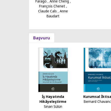
Farago
,
Anne Cheng
,
François Chenet
,
Claude Cals
,
Anne
Baudart
Başvuru
Kurumsal İktis
İş Hayatında
Bernard Chavan
Hikâyeleştirme
Sinan Sülün