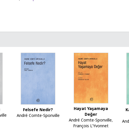
Hayat Yaşamaya
u
K
Felsefe Nedir?
Değer
ille
André Comte-Sponville
André Comte-Sponville
,
And
François L'Yvonnet