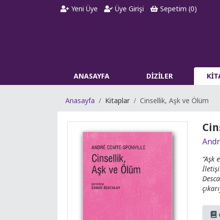
Yeni Üye
Üye Girişi
Sepetim (
0
)
ANASAYFA
DİZİLER
Kİ
Anasayfa
Kitaplar
Cinsellik, Aşk ve Ölüm
Cin
Andr
“Aşk 
İleti
Desca
çıkarı