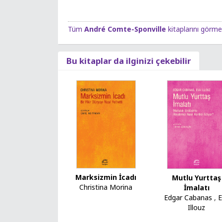
Tüm
André Comte-Sponville
kitaplarını görmek
Bu kitaplar da ilginizi çekebilir
Marksizmin İcadı
Mutlu Yurttaş
Christina Morina
İmalatı
Edgar Cabanas
,
E
Illouz