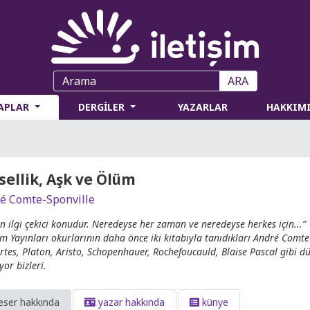
ARA
TAPLAR
DERGİLER
YAZARLAR
HAKKIM
sellik, Aşk ve Ölüm
é Comte-Sponville
en ilgi çekici konudur. Neredeyse her zaman ve neredeyse herkes için...”
şim Yayınları okurlarının daha önce iki kitabıyla tanıdıkları André Comt
rtes, Platon, Aristo, Schopenhauer, Rochefoucauld, Blaise Pascal gibi düş
yor bizleri.
eser hakkında
yazar hakkında
künye