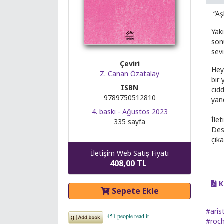
“Aş
Yak
son
sev
Çeviri
Hey
Z. Canan Özatalay
bir 
ISBN
cidd
9789750512810
yan
4. baskı - Ağustos 2023
İle
335 sayfa
Des
çıka
İletişim Web Satış Fiyatı
408,00 TL
K
Sepete Ekle
#aris
#roc