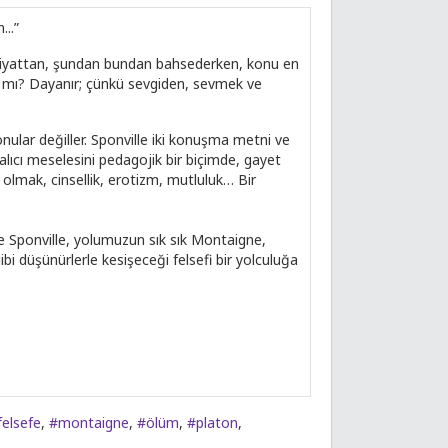
..”
debiyattan, şundan bundan bahsederken, konu en
z mı? Dayanır; çünkü sevgiden, sevmek ve
ular değiller. Sponville iki konuşma metni ve
 alıcı meselesini pedagojik bir biçimde, gayet
ft olmak, cinsellik, erotizm, mutluluk… Bir
mte Sponville, yolumuzun sık sık Montaigne,
i düşünürlerle kesişeceği felsefi bir yolculuğa
felsefe
,
#montaigne
,
#ölüm
,
#platon
,