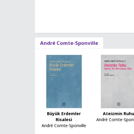
André Comte-Sponville
Ateizmin Ruh
Büyük Erdemler
André Comte-Sponv
Risalesi
André Comte-Sponville