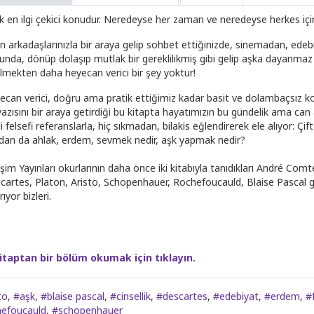
k en ilgi çekici konudur. Neredeyse her zaman ve neredeyse herkes için.
ın arkadaşlarınızla bir araya gelip sohbet ettiğinizde, sinemadan, e
unda, dönüp dolaşıp mutlak bir gereklilikmiş gibi gelip aşka dayanma
ilmekten daha heyecan verici bir şey yoktur!
ecan verici, doğru ama pratik ettiğimiz kadar basit ve dolambaçsız kon
yazısını bir araya getirdiği bu kitapta hayatımızın bu gündelik ama can
i felsefi referanslarla, hiç sıkmadan, bilakis eğlendirerek ele alıyor: Çi
dan da ahlak, erdem, sevmek nedir, aşk yapmak nedir?
tişim Yayınları okurlarının daha önce iki kitabıyla tanıdıkları André Co
cartes, Platon, Aristo, Schopenhauer, Rochefoucauld, Blaise Pascal gib
rıyor bizleri.
itaptan bir bölüm okumak için tıklayın.
to
,
#aşk
,
#blaise pascal
,
#cinsellik
,
#descartes
,
#edebiyat
,
#erdem
,
#
hefoucauld
,
#schopenhauer