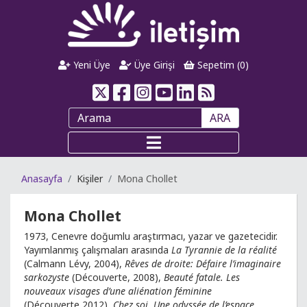
Yeni Üye
Üye Girişi
Sepetim (
0
)
ARA
Anasayfa
Kişiler
Mona Chollet
Mona Chollet
1973, Cenevre doğumlu araştırmacı, yazar ve gazetecidir.
Yayımlanmış çalışmaları arasında
La Tyrannie de la réalité
(Calmann Lévy, 2004),
Rêves de droite: Défaire l’imaginaire
sarkozyste
(Découverte, 2008),
Beauté fatale. Les
nouveaux visages d’une aliénation féminine
(Découverte,2012),
Chez soi. Une odyssée de l’espace