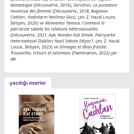
domestique
(Découverte, 2016),
Sorcières. La puissance
invaincue des femmes
(Découverte, 2018;
Bugünün
Cadıları. Kadınların Yenilmez Gücü
, çev. Z. Hazal Louze,
İletişim, 2020) ve
Réinventer l’amour. Comment le
patriarcat sabote les relations hétérosexuelles
(Découverte, 2021;
Aşkı Yeniden İcat Etmek. Patriyarka
Heteroseksüel İlişkileri Nasıl Sabote Ediyor?
, çev. Z. Hazal
Louze, İletişim, 2023) ve
D’images et d’eau fraîche:
Trouvailles, trésors et talismans
(Flammarion, 2022) yer
alır.
yazdığı eserler