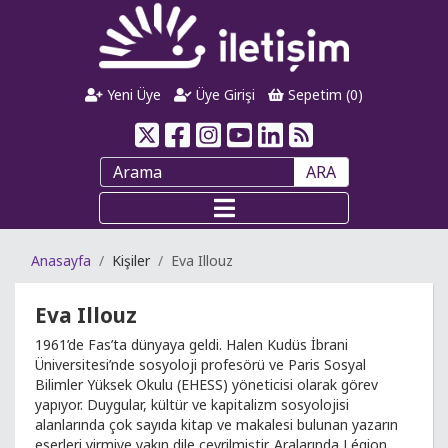
Yeni Üye
Üye Girişi
Sepetim (
0
)
ARA
Anasayfa
Kişiler
Eva Illouz
Eva Illouz
1961’de Fas’ta dünyaya geldi. Halen Kudüs İbrani
Üniversitesi’nde sosyoloji profesörü ve Paris Sosyal
Bilimler Yüksek Okulu (EHESS) yöneticisi olarak görev
yapıyor. Duygular, kültür ve kapitalizm sosyolojisi
alanlarında çok sayıda kitap ve makalesi bulunan yazarın
eserleri yirmiye yakın dile çevrilmiştir. Aralarında Légion