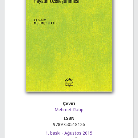
Çeviri
Mehmet Ratip
ISBN
9789750518126
1. baskı - Ağustos 2015