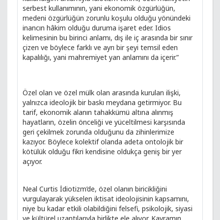
serbest kullanımının, yani ekonomik özgürlüğün,
medeni özgürlüğün zorunlu koşulu olduğu yönündeki
inancın hâkim olduğu duruma işaret eder. Idios
kelimesinin bu birinci anlamı, dış ile iç arasında bir sınır
çizen ve böylece farklı ve ayrı bir şeyi temsil eden
kapalılığı, yani mahremiyet yan anlamını da içerir.”
Özel olan ve özel mülk olan arasında kurulan ilişki,
yalnızca ideolojik bir baskı meydana getirmiyor. Bu
tarif, ekonomik alanın tahakkümü altına alınmış
hayatların, özelin önceliği ve yüceltilmesi karşısında
geri çekilmek zorunda olduğunu da zihinlerimize
kazıyor. Böylece kolektif olanda adeta ontolojik bir
kötülük olduğu fikri kendisine oldukça geniş bir yer
açıyor.
Neal Curtis İdiotizm’de, özel olanın biricikliğini
vurgulayarak yükselen iktisat ideolojisinin kapsamını,
niye bu kadar etkili olabildiğini felsefi, psikolojik, siyasi
ve kültürel uzantılarıyla birlikte ele alıyor. Kavramın