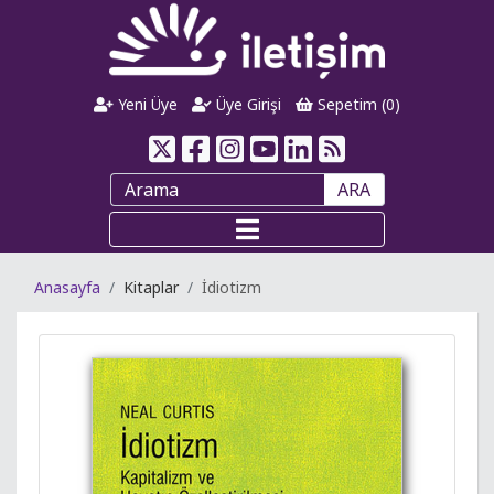
Yeni Üye
Üye Girişi
Sepetim (
0
)
ARA
Anasayfa
Kitaplar
İdiotizm