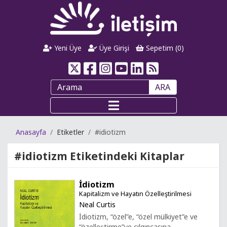
Yeni Üye
Üye Girişi
Sepetim (
0
)
ARA
Anasayfa
Etiketler
#idiotizm
#idiotizm
Etiketindeki Kitaplar
İdiotizm
Kapitalizm ve Hayatın Özelleştirilmesi
Neal Curtis
İdiotizm, “özel”e, “özel mülkiyet”e ve
“özelleştirme”ye çılgıncasına