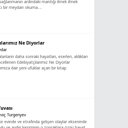
 bağlanmanın ardındaki mantığı ilmek ilmek
ıcı bir meydan okuma….
ılarımız Ne Diyorlar
ydar
lanların daha sonraki hayatları, eserleri, aldıkları
ncellenen Edebiyatçılarımız Ne Diyorlar
ımıza dair yeni ufuklar açan bir kitap.
Yuvası
eviç Turgenyev
kır evinde ve etrafında gelişen olaylar ekseninde
ylu ve aydın kesiminin o topraklara özgü hayat