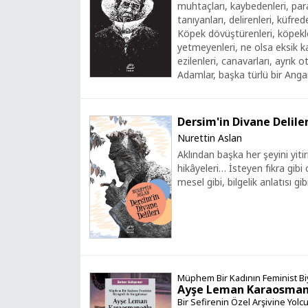
muhtaçları, kaybedenleri, para 
tanıyanları, delirenleri, küfre
Köpek dövüştürenleri, köpekle
yetmeyenleri, ne olsa eksik k
ezilenleri, canavarları, ayrık o
Adamlar, başka türlü bir Angara
Dersim'in Divane Deliler
Nurettin Aslan
Aklından başka her şeyini yitirm
hikâyeleri… İsteyen fıkra gibi 
mesel gibi, bilgelik anlatısı gi
Müphem Bir Kadının Feminist Biy
Ayşe Leman Karaosman
Bir Sefirenin Özel Arşivine Yolc