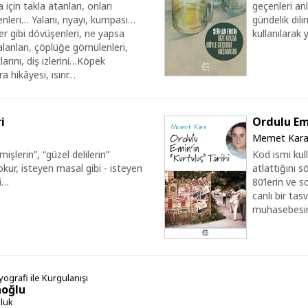
için takla atanları, onları
geçenleri an
denleri… Yalanı, riyayı, kumpası…
gündelik dili
r gibi dövüşenleri, ne yapsa
kullanılarak 
alanları, çöplüğe gömülenleri,
tlarını, diş izlerini…Köpek
 hikâyesi, ısırır…
i
Ordulu Emi
Memet Kar
işlerin”, “güzel delilerin”
Kod ismi kul
okur, isteyen masal gibi - isteyen
atlattığını 
bi…
80’lerin ve 
canlı bir tas
muhasebesi
ografi ile Kurgulanışı
oğlu
uluk