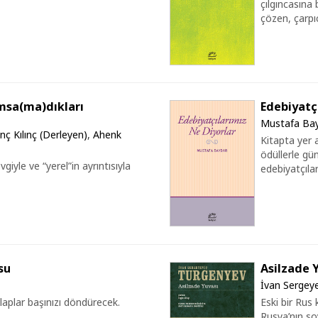
çılgıncasına
çözen, çarp
ımsa(ma)dıkları
Edebiyatç
Mustafa Ba
nç Kılınç (Derleyen)
,
Ahenk
Kitapta yer a
ödüllerle gü
vgiyle ve “yerel”in ayrıntısıyla
edebiyatçılar
su
Asilzade 
İvan Sergey
laplar başınızı döndürecek.
Eski bir Rus 
Rusya’nın so