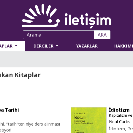
ARA
TAPLAR
DERGİLER
YAZARLAR
HAKKIM
5
ıkan Kitaplar
sa Tarihi
İdiotizm
Kapitalizm ve
Neal Curtis
hi, “tarih”ten niye ders alınması
İdiotizm, “öz
atıyor!