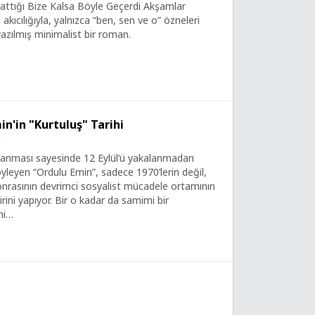
lattığı Bize Kalsa Böyle Geçerdi Akşamlar
n akıcılığıyla, yalnızca “ben, sen ve o” özneleri
yazılmış minimalist bir roman.
n'in "Kurtuluş" Tarihi
a
lanması sayesinde 12 Eylül’ü yakalanmadan
söyleyen “Ordulu Emin”, sadece 1970’lerin değil,
sonrasının devrimci sosyalist mücadele ortamının
virini yapıyor. Bir o kadar da samimi bir
ni…