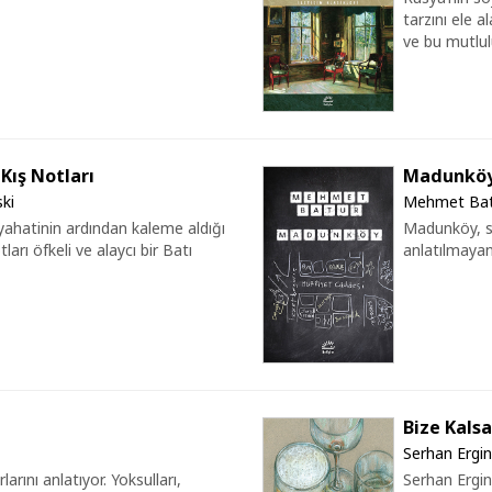
tarzını ele a
ve bu mutlul
Kış Notları
Madunkö
ki
Mehmet Bat
yahatinin ardından kaleme aldığı
Madunköy, se
ları öfkeli ve alaycı bir Batı
anlatılmaya
Bize Kals
Serhan Ergin
rını anlatıyor. Yoksulları,
Serhan Ergin’