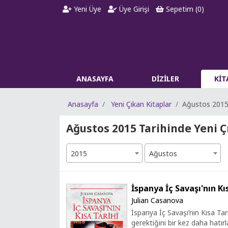
Yeni Üye
Üye Girişi
Sepetim (
0
)
ANASAYFA
DİZİLER
Kİ
Anasayfa
Yeni Çıkan Kitaplar
Ağustos 201
Ağustos 2015 Tarihinde Yeni Ç
2015
Ağustos
İspanya İç Savaşı'nın Kı
Julian Casanova
İspanya İç Savaşı’nın Kısa Tari
gerektiğini bir kez daha hatırl