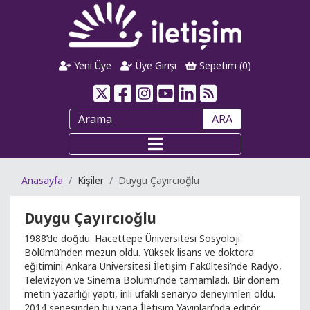
Yeni Üye
Üye Girişi
Sepetim (
0
)
ARA
Anasayfa
Kişiler
Duygu Çayırcıoğlu
Duygu Çayırcıoğlu
1988’de doğdu. Hacettepe Üniversitesi Sosyoloji
Bölümü’nden mezun oldu. Yüksek lisans ve doktora
eğitimini Ankara Üniversitesi İletişim Fakültesi’nde Radyo,
Televizyon ve Sinema Bölümü’nde tamamladı. Bir dönem
metin yazarlığı yaptı, irili ufaklı senaryo deneyimleri oldu.
2014 senesinden bu yana İletişim Yayınları’nda editör