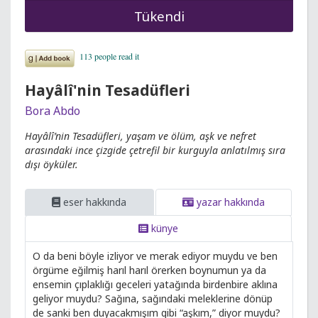
Tükendi
Hayâlî'nin Tesadüfleri
Bora Abdo
Hayâlî’nin Tesadüfleri, yaşam ve ölüm, aşk ve nefret
arasındaki ince çizgide çetrefil bir kurguyla anlatılmış sıra
dışı öyküler.
eser hakkında
yazar hakkında
künye
O da beni böyle izliyor ve merak ediyor muydu ve ben
örgüme eğilmiş harıl harıl örerken boynumun ya da
ensemin çıplaklığı geceleri yatağında birdenbire aklına
geliyor muydu? Sağına, sağındaki meleklerine dönüp
de sanki ben duyacakmışım gibi “aşkım,” diyor muydu?