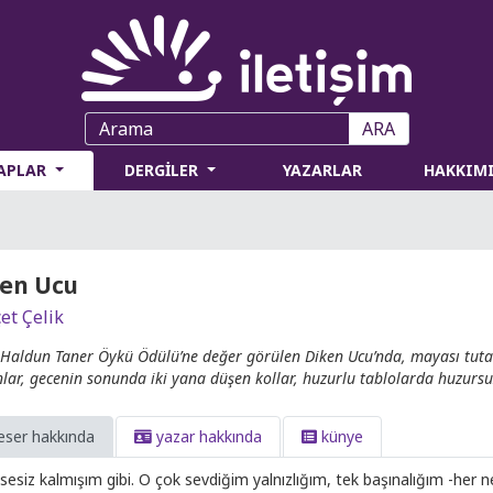
ARA
TAPLAR
DERGİLER
YAZARLAR
HAKKIM
en Ucu
et Çelik
Haldun Taner Öykü Ödülü’ne değer görülen Diken Ucu’nda, mayası tutacak
lar, gecenin sonunda iki yana düşen kollar, huzurlu tablolarda huzursuz
eser hakkında
yazar hakkında
künye
sesiz kalmışım gibi. O çok sevdiğim yalnızlığım, tek başınalığım -her n