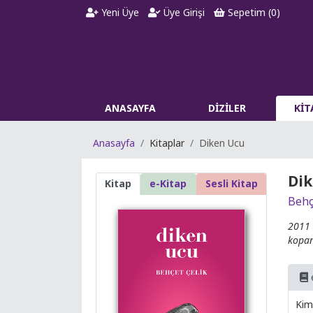
Yeni Üye
Üye Girişi
Sepetim (
0
)
ANASAYFA
DİZİLER
Kİ
Anasayfa
Kitaplar
Diken Ucu
Dik
Kitap
e-Kitap
Sesli Kitap
Behç
2011 
kopan
Kim