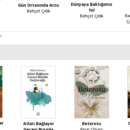
Dünyaya Baktığımız
Gün Ortasında Arzu
Yol
Behçet Çelik
Ba
Behçet Çelik
Çe
n
ar
Atları Bağlayın
Beterotu
u
Geceyi Burada
Pınar Öğünç