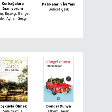
Kurbağalara
Patikaların İyi Yanı
İnanıyorum
Behçet Çelik
rış Bıçakçı
,
Behçet
lik
,
Ayhan Geçgin
Döngel Dünya
Coşkuyla Ölmek
Ethem Baran
Şule Gürbüz