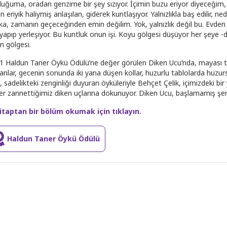
luğuma, oradan genzime bir şey sızıyor. İçimin buzu eriyor diyeceğim, de
n eriyik haliymiş anlaşılan, giderek kuntlaşıyor. Yalnızlıkla baş edilir, 
ka, zamanın geçeceğinden emin değilim. Yok, yalnızlık değil bu. Evden
yapıp yerleşiyor. Bu kuntluk onun işi. Koyu gölgesi düşüyor her şeye -d
n gölgesi.
1 Haldun Taner Öykü Ödülü’ne değer görülen Diken Ucu’nda, mayası tuta
nlar, gecenin sonunda iki yana düşen kollar, huzurlu tablolarda huzursuz
, sadelikteki zenginliği duyuran öyküleriyle Behçet Çelik, içimizdeki b
er zannettiğimiz diken uçlarına dokunuyor. Diken Ucu, başlamamış şenli
itaptan bir bölüm okumak için tıklayın.
Haldun Taner Öykü Ödülü