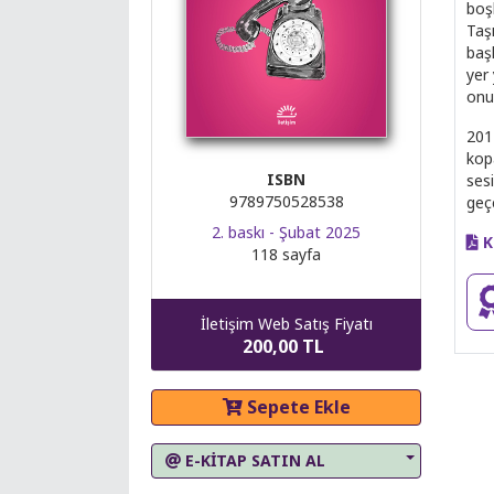
boş
Taşı
baş
yer 
onu
201
kopa
ISBN
sesi
9789750528538
geç
2. baskı - Şubat 2025
K
118 sayfa
İletişim Web Satış Fiyatı
200,00 TL
Sepete Ekle
E-KİTAP SATIN AL