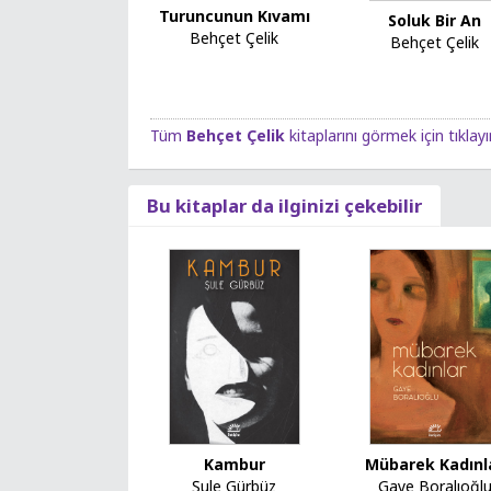
Turuncunun Kıvamı
Soluk Bir An
Behçet Çelik
Behçet Çelik
Tüm
Behçet Çelik
kitaplarını görmek için tıklayı
Bu kitaplar da ilginizi çekebilir
Mübarek Kadınl
Kambur
Gaye Boralıoğl
Şule Gürbüz