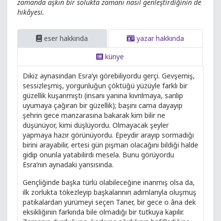
zamanda aşkın bir solukta zamanı nasıl genleştirdiğinin de
hikâyesi.
eser hakkında
yazar hakkında
künye
Dikiz aynasından Esra’yı görebiliyordu gerçi. Gevşemiş,
sessizleşmiş, yorgunluğun çöktüğü yüzüyle farklı bir
güzellik kuşanmıştı (insanı yanına kıvrılmaya, sarılıp
uyumaya çağıran bir güzellik); başını cama dayayıp
şehrin gece manzarasına bakarak kim bilir ne
düşünüyor, kimi düşlüyordu. Olmayacak şeyler
yapmaya hazır görünüyordu. Epeydir arayıp sormadığı
birini arayabilir, ertesi gün pişman olacağını bildiği halde
gidip onunla yatabilirdi mesela. Bunu görüyordu
Esra’nın aynadaki yansısında.
Gençliğinde başka türlü olabileceğine inanmış olsa da,
ilk zorlukta tökezleyip başkalarının adımlarıyla oluşmuş
patikalardan yürümeyi seçen Taner, bir gece o âna dek
eksikliğinin farkında bile olmadığı bir tutkuya kapılır.