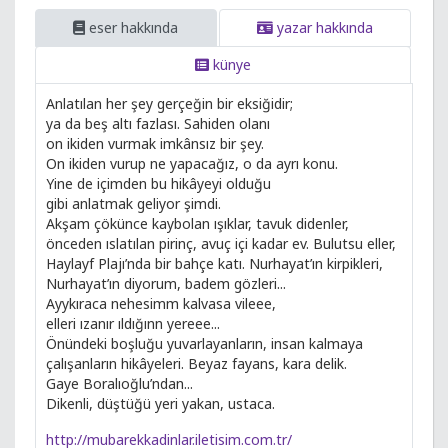
eser hakkında
yazar hakkında
künye
Anlatılan her şey gerçeğin bir eksiğidir;
ya da beş altı fazlası. Sahiden olanı
on ikiden vurmak imkânsız bir şey.
On ikiden vurup ne yapacağız, o da ayrı konu.
Yine de içimden bu hikâyeyi olduğu
gibi anlatmak geliyor şimdi.
Akşam çökünce kaybolan ışıklar, tavuk didenler,
önceden ıslatılan pirinç, avuç içi kadar ev. Bulutsu eller,
Haylayf Plajı’nda bir bahçe katı. Nurhayat’ın kirpikleri,
Nurhayat’ın diyorum, badem gözleri...
Ayykıraca nehesimm kalvasa vileee,
elleri ızanır ıldığınn yereee...
Önündeki boşluğu yuvarlayanların, insan kalmaya
çalışanların hikâyeleri. Beyaz fayans, kara delik.
Gaye Boralıoğlu’ndan...
Dikenli, düştüğü yeri yakan, ustaca.
http://mubarekkadinlar.iletisim.com.tr/