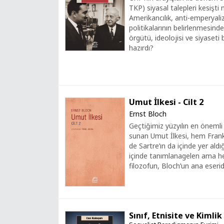
TKP) siyasal talepleri kesişti
Amerikancılık, anti-emperyal
politikalarının belirlenmesinde
örgütü, ideolojisi ve siyaset
hazırdı?
Umut İlkesi - Cilt 2
Ernst Bloch
Geçtiğimiz yüzyılın en önemli
sunan Umut İlkesi, hem Frank
de Sartre’ın da içinde yer al
içinde tanımlanagelen ama her
filozofun, Bloch’un ana eseridi
Sınıf, Etnisite ve Kimlik