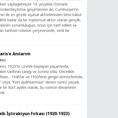
ken sayılagelmiştir. 19. yüzyılda Osmanlı
dernleştirme girişimlerinin de, Cumhuriyet’in
in de en gözde siyasal aktörlerinden birisi kabul
980’e kadar da bir toplumsal aktör olarak gençlik,
klenen sorumluluğun, onun için tarif edilen ve
tarihsel rolünün çerçevesinde, verili bir
aris’e Anılarım
inci
kinci, 1925’te Lice’de başlayan yaşamında,
akın tarihinin tanığı ve öznesi oldu. Öncelikle
ihinin... 1940’lar ve 1950’lerin gergin atmosferinde,
ı” veya “Kürt aydınlanması” denen süreci yaşadı.
se bir Kürt aydını olarak, bu sürecin devamının
ndi.
lk İştirakiyun Fırkası (1920-1923)