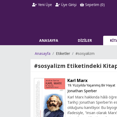
Yeni Üye
Üye Girişi
Sepetim (
0
)
ANASAYFA
DİZİLER
Kİ
Anasayfa
Etiketler
#sosyalizm
#sosyalizm
Etiketindeki Kitapl
Karl Marx
19. Yüzyılda Yaşanmış Bir Hayat
Jonathan Sperber
Karl Marx hakkında hâlâ öğren
Tarihçi Jonathan Sperber’in e
olduğunu kanıtlıyor. Bu biyog
ifadesiyle, “insan olarak Mar