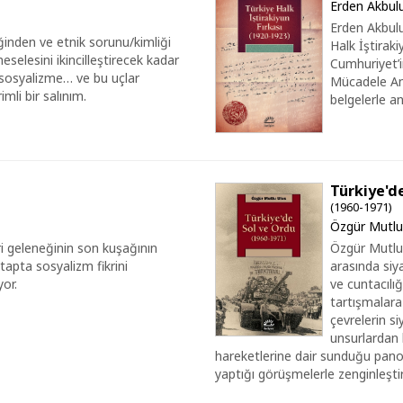
Erden Akbul
Erden Akbulu
iğinden ve etnik sorunu/kimliği
Halk İştirak
selesini ikincilleştirecek kadar
Cumhuriyet’i
sosyalizme… ve bu uçlar
Mücadele An
mli bir salınım.
belgelerle a
Türkiye'd
(1960-1971)
Özgür Mutlu
ri geleneğinin son kuşağının
Özgür Mutlu 
tapta sosyalizm fikrini
arasında siy
or.
ve cuntacılığ
tartışmalara 
çevrelerin si
unsurlardan 
hareketlerine dair sunduğu pano
yaptığı görüşmelerle zenginleştir