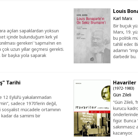
Louis Bon
Karl Marx
Bir buçuk y
kalara açılan sapaklardan yoksun
Marx, 19. yüz
ket içinde bulunduğum kırk yıl
bu politik m
kınılması gereken’ ‘sapma’nın en
tahlil eder. 
çok uzun yıllar geçmesi gerekti.
adamın “impa
k, bir başka yola saparak
darbedir bu.
ş" Tarihi
Havariler
(1972-1983)
Gün Zileli
e 12 Eylül’ü yakalanmadan
“Gün Zileli, ‘
min”, sadece 1970’lerin değil,
kurucu kadro
ci sosyalist mücadele ortamının
önderlerinde
r o kadar da samimi bir
figür. Bunca 
sakınmasız 
kazanıyor.