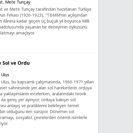
ut
,
Mete Tunçay
t ve Mete Tunçay tarafından hazırlanan Türkiye
iyun Fırkası (1920-1923), “TBMM’nin açılışından
n ilânına kadar geçen üç buçuk yıl boyunca Milli
adolusu’nda yaşanan bir deneyimin öyküsünü
nlatmayı amaçlıyor.
e Sol ve Ordu
 Ulus
Ulus, bu kapsamlı çalışmasında, 1960-1971 yılları
aset sahnesinde yer alan sol hareketlerin orduya
a yaklaşımlarını incelerken, aralarındaki teorik
da geniş yer ayırıyor; orduya bakışın sol
yasi anlayış ve pratiklerini belirleyen temel
biri olduğunu ileri sürüyor. Dönemin sol
ramayı, sosyalist çevrelerden önemli isimlerle
iyor.