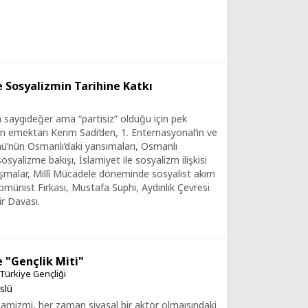
e Sosyalizmin Tarihine Katkı
 saygıdeğer ama “partisiz” olduğu için pek
 emektarı Kerim Sadi’den, 1. Enternasyonal’in ve
ü’nün Osmanlı’daki yansımaları, Osmanlı
sosyalizme bakışı, İslamiyet ile sosyalizm ilişkisi
ışmalar, Millî Mücadele döneminde sosyalist akım
omünist Fırkası, Mustafa Suphi, Aydınlık Çevresi
r Davası.
e "Gençlik Miti"
Türkiye Gençliği
slü
namizmi, her zaman siyasal bir aktör olmaısındaki