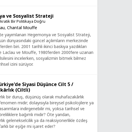
 ve Sosyalist Strateji
ratik Bir Politikaya Doğru
lau
,
Chantal Mouffe
’te yayımlanan Hegemonya ve Sosyalist Strateji,
şün dünyasındaki güncel açılımların merkezinde
lerden biri. 2001 tarihli ikinci baskıya yazdıkları
 Laclau ve Mouffe, 1980’lerden 2000’lere uzanan
lsilesini incelerken, sosyalizmin bitmek bilmez
rihsel izini sürüyor.
kiye'de Siyasi Düşünce Cilt 5 /
rlık (Ciltli)
ık bir duruş, düşünüş olarak muhafazakârlık
fenomen midir; dolayısıyla bireysel psikolojilere ya
asarımlara indirgenebilir mi, yoksa tarihsel ve
reliliklere bağımlı mıdır? Öte yandan,
ık gelenekselcilik ya da reaksiyonerlikle özdeş
arklı bir eşiğe mi işaret eder?