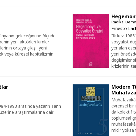
Hegemonya
Radikal Demok
Ernesto Lac
nyanın geleceğini ne ölçüde
İlk kez 1985
enin yeni aktörleri kimler
sosyalist dü
rinin ortaya çıkışı, yeni
yer alan eser
ek veya küresel kapitalizmin
yeni önsözde
değişimler si
krizlerinin ta
tlar
Modern Tür
Muhafazakâ
Muhafazakârl
evrensel bir 
1984-1993 arasında yazarın Tarih
da kolektif t
zerine araştırmalarına dair
toplumsal gö
muhafazakârl
midir yoksa f