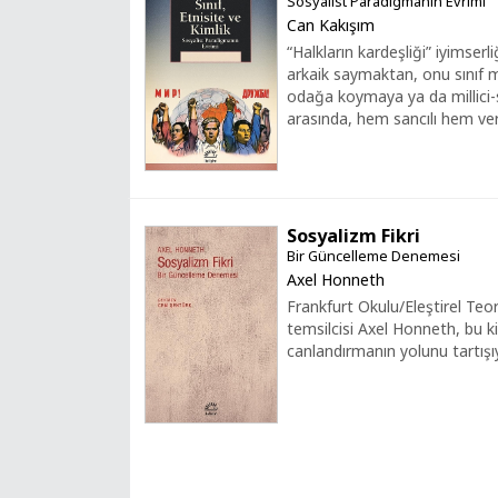
Sosyalist Paradigmanın Evrimi
Can Kakışım
“Halkların kardeşliği” iyimserl
arkaik saymaktan, onu sınıf me
odağa koymaya ya da millici-
arasında, hem sancılı hem veri
Sosyalizm Fikri
Bir Güncelleme Denemesi
Axel Honneth
Frankfurt Okulu/Eleştirel Teo
temsilcisi Axel Honneth, bu ki
canlandırmanın yolunu tartışıy