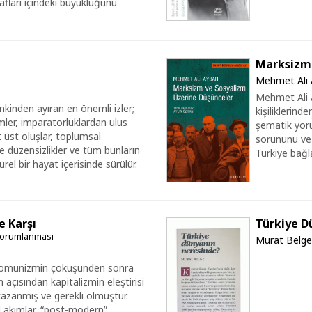
fları içindeki büyüklüğünü
Marksizm 
Mehmet Ali 
Mehmet Ali A
rınkinden ayıran en önemli izler;
kişiliklerind
mler, imparatorluklardan ulus
şematik yor
lt üst oluşlar, toplumsal
sorununu ve 
ve düzensizlikler ve tüm bunların
Türkiye bağ
el bir hayat içerisinde sürülür.
e Karşı
Türkiye D
 Yorumlanması
Murat Belge
 komünizmin çöküşünden sonra
çısından kapitalizmin eleştirisi
zanmış ve gerekli olmuştur.
 akımlar, “post-modern”