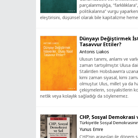
parçalanmışlığa, “farklılıklara”,
politikalarına” vurgu yaparken
eleştirisini, düşünsel olarak bile kapitalizme he
Dünyayı Değiştirmek İs
Tasavvur Ettiler?
Antonis Liakos
Ulusun tanımı, anlamı ve varlı
zaman tartışılmıştır. Ulusa da
Stalin’den Hobsbawm’a uzanan 
kimi zaman siyasal, kimi zama
olmuştur. Ulus, millet ya da h
çekişmelerin, sosyalistlerin kon
netlik veya kolaylık sağladığı da söylenemez.
CHP, Sosyal Demokrasi 
Türkiye’de Sosyal Demokrasinin 
Yunus Emre
CHP’nin arayışları ile dönem 