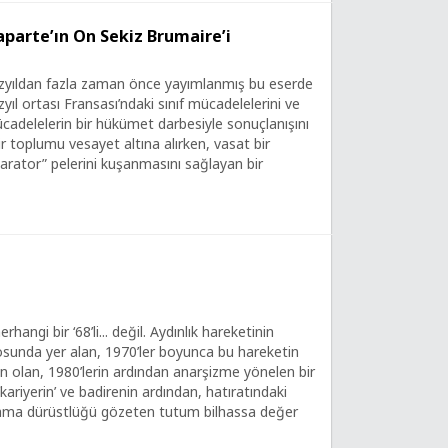
aparte’ın On Sekiz Brumaire’i
üzyıldan fazla zaman önce yayımlanmış bu eserde
yıl ortası Fransası’ndaki sınıf mücadelelerini ve
ücadelelerin bir hükümet darbesiyle sonuçlanışını
Bir toplumu vesayet altına alırken, vasat bir
rator” pelerini kuşanmasını sağlayan bir
herhangi bir ‘68’li... değil. Aydınlık hareketinin
sunda yer alan, 1970’ler boyunca bu hareketin
n olan, 1980’lerin ardından anarşizme yönelen bir
‘kariyerin’ ve badirenin ardından, hatıratındaki
ama dürüstlüğü gözeten tutum bilhassa değer