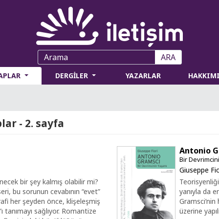
ARA
TAPLAR
DERGİLER
YAZARLAR
HAKKIM
ar - 2. sayfa
Antonio G
Bir Devrimcin
Giuseppe Fio
ecek bir şey kalmış olabilir mi?
Teorisyenliğ
seri, bu sorunun cevabının “evet”
yanıyla da e
rafi her şeyden önce, klişeleşmiş
Gramsci’nin 
x”ı tanımayı sağlıyor. Romantize
üzerine yapıl