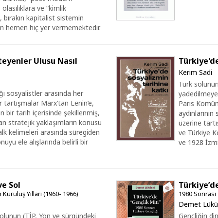
 olasılıklara ve “kimlik
, bırakın kapitalist sistemin
men hemen hiç yer vermemektedir.
teyenler Ulusu Nasıl
Türkiye'd
Kerim Sadi
Türk solunun
ğı sosyalistler arasında her
yadedilmeyen
ir tartışmalar Marx’tan Lenin’e,
Paris Komün
bir tarih içerisinde şekillenmiş,
aydınlarının 
n stratejik yaklaşımların konusu
üzerine tart
alk kelimeleri arasında süregiden
ve Türkiye K
uyu ele alışlarında belirli bir
ve 1928 İzmi
ve Sol
Türkiye’d
Kuruluş Yılları (1960- 1966)
1980 Sonrası 
Demet Lükü
solunun (TİP, Yön ve sürgündeki
Gençliğin di