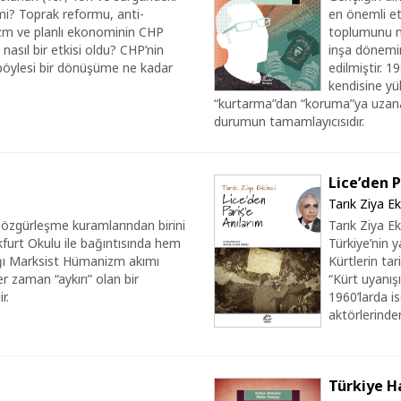
 mi? Toprak reformu, anti-
en önemli et
izm ve planlı ekonominin CHP
toplumunu mo
 nasıl bir etkisi oldu? CHP’nin
inşa dönemin
i böylesi bir dönüşüme ne kadar
edilmiştir. 1
kendisine yü
“kurtarma”dan “koruma”ya uzanan 
durumun tamamlayıcısıdır.
Lice’den P
Tarık Ziya Ek
 özgürleşme kuramlarından birini
Tarık Ziya E
furt Okulu ile bağıntısında hem
Türkiye’nin y
dığı Marksist Hümanizm akımı
Kürtlerin tar
 zaman “aykırı” olan bir
“Kürt uyanış
r.
1960’larda i
aktörlerinde
Türkiye Ha