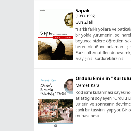
Sapak
(1983-1992)
Gün Zileli
“Farklı farklı yollara ve pati
bir yolda yürümenin, sol hare
boyunca bizlere öğretilen ‘sa
beteri olduğunu anlamam için 
Farklı alternatifleri deneyere
arayışınızı sürdürebilirsiniz.
Ordulu Emin'in "Kurtulu
Memet Kara
Kod ismi kullanması sayesind
atlattığını söyleyen “Ordulu E
80’lerin ve sonrasının devrim
canlı bir tasvirini yapıyor. Bi
muhasebesini…