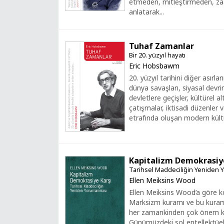
etmeden, mitleştirmeden, zaa
anlatarak...
Tuhaf Zamanlar
Bir 20. yüzyıl hayatı
Eric Hobsbawm
20. yüzyıl tarihini diğer asırla
dünya savaşları, siyasal devri
devletlere geçişler, kültürel a
çatışmalar, iktisadi düzenler 
etrafında oluşan modern kültür
Kapitalizm Demokrasiy
Tarihsel Maddeciliğin Yeniden
Ellen Meiksins Wood
Ellen Meiksins Wood’a göre
Marksizm kuramı ve bu kuram a
her zamankinden çok önem ka
Günümüzdeki sol entellektüel