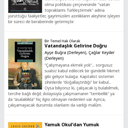
olma politikası çerçevesinde "vatan
topraklarını Türkleştirmek" adına
yürüttüğü faaliyetler, gayrimüslim azınlıkların aleyhine işleyen
bir süreci de beraberinde getirmiştir.
Bir Temel Hak Olarak
Vatandaşlık Gelirine Doğru
Ayşe Buğra (Derleyen)
,
Çağlar Keyder
(Derleyen)
“Çalışmayana ekmek yok”... sorgusuz
sualsiz kabul edilecek bir gündelik hikmet
gibi geliyor kulağa. Kapitalist sistemin
zihinlerde “doğallaştırdığı” bir kabul...
Oysa biliyoruz ki, çalışacak iş bulabilmek,
tercihe bağlı değil; dolayısıyla çalışmamanın “tembellik” ya
da “asalaklıkla” hiç ilgisi olmayan nedenleri var. Ayrıca,
çalışamayacak durumda olanların da varlığı malûm.
Yamuk Okul’dan Yumuk