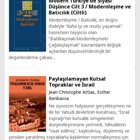
Modern Türkiye'de Siyasi
Düşünce Cilt 3 / Modernleşme ve
Batıcılık (Ciltli)
Modernleşme / Batıcılık, en doğru
ifadeyle “daha iyi ve mutlu yaşamak”
hasretinin taşıyıcısı olan
“Batılılaşmak/Modernleşmek/
Çağdaşlaşmak” kavramlarını değişik
açılardan düşünsel/ideolojik bir
değerlendirme çabası...
Paylaşılamayan Kutsal
Topraklar ve İsrail
Jean-Christophe Attias
,
Esther
Benbassa
Ne siyonizm hülyasının gerçekleşmesi ne
de bir Yahudi devletinin kurulması, “İsrail
toprağı”nın kutsallık simgelerinin
dünyevileşmesine yetmedi. Yahudilerin
“vaat edilmiş”, kaybolmuş, düşlenmiş ve
yeniden yaratılmış topraklarla ilişkilerinin normalleşmesi için