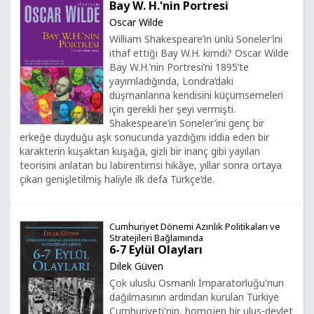
Bay W. H.'nin Portresi
Oscar Wilde
William Shakespeare’in ünlü Soneler’ini
ithaf ettiği Bay W.H. kimdi? Oscar Wilde
Bay W.H.’nin Portresi’ni 1895’te
yayımladığında, Londra’daki
düşmanlarına kendisini küçümsemeleri
için gerekli her şeyi vermişti.
Shakespeare’in Soneler’ini genç bir
erkeğe duyduğu aşk sonucunda yazdığını iddia eden bir
karakterin kuşaktan kuşağa, gizli bir inanç gibi yayılan
teorisini anlatan bu labirentimsi hikâye, yıllar sonra ortaya
çıkan genişletilmiş haliyle ilk defa Türkçe’de.
Cumhuriyet Dönemi Azınlık Politikaları ve
Stratejileri Bağlamında
6-7 Eylül Olayları
Dilek Güven
Çok uluslu Osmanlı İmparatorluğu'nun
dağılmasının ardından kurulan Türkiye
Cumhuriyeti'nin, homojen bir ulus-devlet