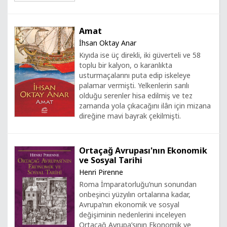
Amat
İhsan Oktay Anar
Kıyıda ise üç direkli, iki güverteli ve 58
toplu bir kalyon, o karanlıkta
usturmaçalarını puta edip iskeleye
palamar vermişti. Yelkenlerin sarılı
olduğu serenler hisa edilmiş ve tez
zamanda yola çıkacağını ilân için mizana
direğine mavi bayrak çekilmişti.
Ortaçağ Avrupası'nın Ekonomik
ve Sosyal Tarihi
Henri Pirenne
Roma İmparatorluğu’nun sonundan
onbeşinci yüzyılın ortalarına kadar,
Avrupa’nın ekonomik ve sosyal
değişiminin nedenlerini inceleyen
Ortaçağ Avrupa’sının Ekonomik ve