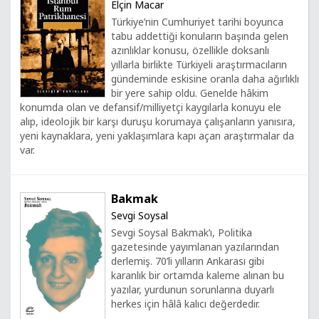
Elçin Macar
Türkiye’nin Cumhuriyet tarihi boyunca
tabu addettiği konuların başında gelen
azınlıklar konusu, özellikle doksanlı
yıllarla birlikte Türkiyeli araştırmacıların
gündeminde eskisine oranla daha ağırlıklı
bir yere sahip oldu. Genelde hâkim
konumda olan ve defansif/milliyetçi kaygılarla konuyu ele
alıp, ideolojik bir karşı duruşu korumaya çalışanların yanısıra,
yeni kaynaklara, yeni yaklaşımlara kapı açan araştırmalar da
var.
Bakmak
Sevgi Soysal
Sevgi Soysal Bakmak’ı, Politika
gazetesinde yayımlanan yazılarından
derlemiş. 70’li yılların Ankarası gibi
karanlık bir ortamda kaleme alınan bu
yazılar, yurdunun sorunlarına duyarlı
herkes için hâlâ kalıcı değerdedir.