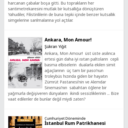
harcanan çabalar boşa gitti. Bu toprakların her
santimetrekaresini mutlak bir kutsallığa dönüştüren
Yahudiler, Filistinlilerin de buna tepki içinde benzer kutsallık
simgelerine sarılmalarına yol açtılar.
Ankara, Mon Amour!
Şükran Yiğit
Ankara, Mon Amour! üst üste asılınca
ertesi gün daha iyi ısıtan paltoların cepli
basma elbiselerin dualarla ekilen simit
ağaçlarının üç tam bir paso’nun
troleybüs hızında giden bir hayatın
Zümrüt Pastanesi’nin ve Alemdar
Sineması’nın sabahtan öğlene bir
yağmurla değişiveren dünyaların ikindi sessizliklerinin ... Bize
vaat edilenler de bunlar değil miydi zaten?
Cumhuriyet Döneminde
İstanbul Rum Patrikhanesi