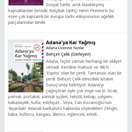
Sosyal Tarihi, artık klasikleşmiş
kaynaklardan birisidir. Belçikalı tarihçi Henri Pirenne’in bu
eseri çok kapsamlı bir Avrupa tarihi edisyonunun ağırlıklı
parçalarından biridir.
Adana'ya Kar Yağmış
Adana Üzerine Yazılar
Behçet Çelik (Derleyen)
Adana, hiçbir zaman herhangi bir vilâyet
olmadı. Kendine mahsus ve 'dik'ti.
'Esprisi' olan bir yerdi. Tantanası olan bir
yerdi. Behçet Çelik elinizdeki kitabın
Sunuş'unda belirtiyor; Adana'yı
çağrıştıran öyle çok imge var ki: Sıcak,
pamuk, portakal, pamuk işçileri, tekstil, kebap, şalgam,
kabadayılık, küfür, edebiyat... Veya, Can Kozanoğlu'nun
'dışardaki' Adanalı karikatürü hakkında söyledikleri: Zengin,
kaba, küfürcü, kavgacı, âlemci, eğlenceli, erkek…