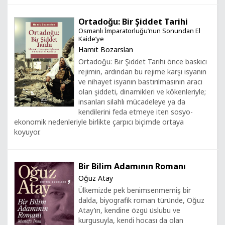
Ortadoğu: Bir Şiddet Tarihi
Osmanlı İmparatorluğu’nun Sonundan El
Kaide’ye
Hamit Bozarslan
Ortadoğu: Bir Şiddet Tarihi önce baskıcı
rejimin, ardından bu rejime karşı isyanın
ve nihayet isyanın bastırılmasının aracı
olan şiddeti, dinamikleri ve kökenleriyle;
insanları silahlı mücadeleye ya da
kendilerini feda etmeye iten sosyo-
ekonomik nedenleriyle birlikte çarpıcı biçimde ortaya
koyuyor.
Bir Bilim Adamının Romanı
Oğuz Atay
Ülkemizde pek benimsenmemiş bir
dalda, biyografik roman türünde, Oğuz
Atay’ın, kendine özgü üslubu ve
kurgusuyla, kendi hocası da olan