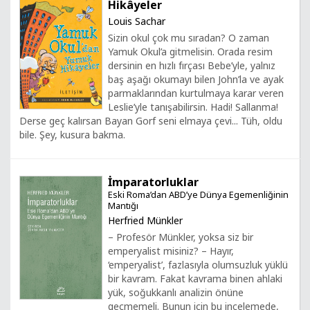
Hikâyeler
Louis Sachar
Sizin okul çok mu sıradan? O zaman
Yamuk Okul’a gitmelisin. Orada resim
dersinin en hızlı fırçası Bebe’yle, yalnız
baş aşağı okumayı bilen John’la ve ayak
parmaklarından kurtulmaya karar veren
Leslie’yle tanışabilirsin. Hadi! Sallanma!
Derse geç kalırsan Bayan Gorf seni elmaya çevi... Tüh, oldu
bile. Şey, kusura bakma.
İmparatorluklar
Eski Roma’dan ABD’ye Dünya Egemenliğinin
Mantığı
Herfried Münkler
– Profesör Münkler, yoksa siz bir
emperyalist misiniz? – Hayır,
‘emperyalist’, fazlasıyla olumsuzluk yüklü
bir kavram. Fakat kavrama binen ahlaki
yük, soğukkanlı analizin önüne
geçmemeli. Bunun için bu incelemede,