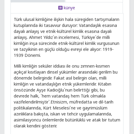
künye
Türk ulusal kimliğine ilişkin hala süregiden tartışmaların
kutuplarında iki tasavvur duruyor: Vatandaşlık esasına
dayalı anlayış ve etnik-kültürel kimlik esasına dayalı
anlayış. Ahmet Yıldız`ın incelemesi, Türkiye`de milli
kimliğin inşa sürecinde etnik-kültürel kimlik vurgusunun
ve tazyikinin en güçlü olduğu evreyi ele alıyor: 1919-
1939 Dönemi.
Milli kimliğin seküler iddiası ile onu zımnen-kısmen
açıkça! kısıtlayan dinsel yükümler arasındaki gerilim bu
dönemde belirgindir. Fakat asıl belirgin olan, milli
kimliğin ve vatandaşlığın etnik yükemleridir. Kitabın
önsözünde Ayşe Kadıoğlu`nun belirttiği gibi, bu
devrede halk, `hem vatandaş hem Türk olmakla
vazifelendirilmiştir`.Etnisizm, müfredatta ve dil-tarih
politikalarında, Kürt Meselesi`ne ve gayrimüslüm
azınlıklara bakışta, iskan ve tehcir uygulamalarında,
asimilasyoncu önlemlerde bütünlüklü ve atak bir tutum
olarak kendini gösterir.