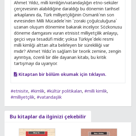
Ahmet Yıldız, milli kimliğin/vatandaşlığın etno-seküler
çerçevesinin alabildiğine daraldığı bu dönemin tarihsel
arkaplanını da, Türk milliyetçiliğinin Osmanlı`nın son
evresinden Milli Mücadele`nin `zoraki çoğulculuğuna`
uzanan oluşum dönemine bakarak inceliyor. Sözkonusu
döneme damgasını vuran etnisist milliyetçilik anlayışı,
geçici veya tesadüfi midir; yoksa Türkiye`deki resmi
milli kimliği alttan alta belirleyen bir sürekliliği var
mıdır? Ahmet Yıldız`ın sağlam bir teorik zemine, zengin
ayrıntıya, özenli bir dile dayanan kitabı, bu kritik
tartışmayı da uyarıyor.
Kitaptan bir bölüm okumak için tıklayın.
#etnisite
,
#kimlik
,
#kültür politikaları
,
#milli kimlik
,
#milliyetçilik
,
#vatandaşlık
Bu kitaplar da ilginizi çekebilir