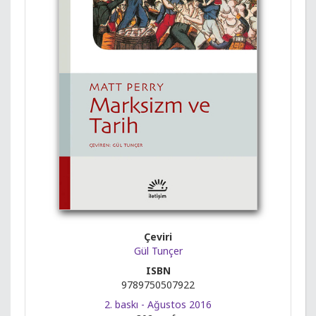
Çeviri
Gül Tunçer
ISBN
9789750507922
2. baskı - Ağustos 2016