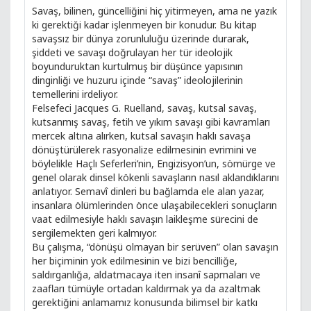
Savaş, bilinen, güncelliğini hiç yitirmeyen, ama ne yazık
ki gerektiği kadar işlenmeyen bir konudur. Bu kitap
savaşsız bir dünya zorunluluğu üzerinde durarak,
şiddeti ve savaşı doğrulayan her tür ideolojik
boyunduruktan kurtulmuş bir düşünce yapısının
dinginliği ve huzuru içinde “savaş” ideolojilerinin
temellerini irdeliyor.
Felsefeci Jacques G. Ruelland, savaş, kutsal savaş,
kutsanmış savaş, fetih ve yıkım savaşı gibi kavramları
mercek altına alırken, kutsal savaşın haklı savaşa
dönüştürülerek rasyonalize edilmesinin evrimini ve
böylelikle Haçlı Seferleri’nin, Engizisyon’un, sömürge ve
genel olarak dinsel kökenli savaşların nasıl aklandıklarını
anlatıyor. Semavî dinleri bu bağlamda ele alan yazar,
insanlara ölümlerinden önce ulaşabilecekleri sonuçların
vaat edilmesiyle haklı savaşın laikleşme sürecini de
sergilemekten geri kalmıyor.
Bu çalışma, “dönüşü olmayan bir serüven” olan savaşın
her biçiminin yok edilmesinin ve bizi bencilliğe,
saldırganlığa, aldatmacaya iten insanî sapmaları ve
zaafları tümüyle ortadan kaldırmak ya da azaltmak
gerektiğini anlamamız konusunda bilimsel bir katkı