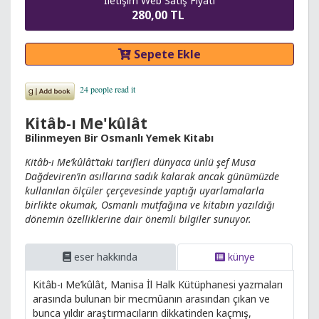
İletişim Web Satış Fiyatı
280,00 TL
Sepete Ekle
Kitâb-ı Me'kûlât
Bilinmeyen Bir Osmanlı Yemek Kitabı
Kitâb-ı Me’kûlât’taki tarifleri dünyaca ünlü şef Musa
Dağdeviren’in asıllarına sadık kalarak ancak günümüzde
kullanılan ölçüler çerçevesinde yaptığı uyarlamalarla
birlikte okumak, Osmanlı mutfağına ve kitabın yazıldığı
dönemin özelliklerine dair önemli bilgiler sunuyor.
eser hakkında
künye
Kitâb-ı Me’kûlât, Manisa İl Halk Kütüphanesi yazmaları
arasında bulunan bir mecmûanın arasından çıkan ve
bunca yıldır araştırmacıların dikkatinden kaçmış,