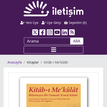
Yeni Üye
Üye Girişi
Sepetim (
0
)
ARA
Anasayfa
Kitaplar
Kitâb-ı Me'kûlât