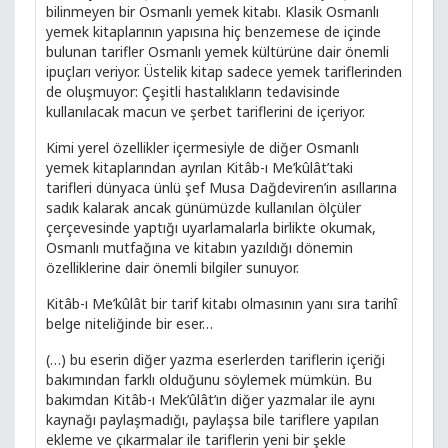
bilinmeyen bir Osmanlı yemek kitabı. Klasik Osmanlı
yemek kitaplarının yapısına hiç benzemese de içinde
bulunan tarifler Osmanlı yemek kültürüne dair önemli
ipuçları veriyor. Üstelik kitap sadece yemek tariflerinden
de oluşmuyor: Çeşitli hastalıkların tedavisinde
kullanılacak macun ve şerbet tariflerini de içeriyor.
Kimi yerel özellikler içermesiyle de diğer Osmanlı
yemek kitaplarından ayrılan Kitâb-ı Me’kûlât’taki
tarifleri dünyaca ünlü şef Musa Dağdeviren’in asıllarına
sadık kalarak ancak günümüzde kullanılan ölçüler
çerçevesinde yaptığı uyarlamalarla birlikte okumak,
Osmanlı mutfağına ve kitabın yazıldığı dönemin
özelliklerine dair önemli bilgiler sunuyor.
Kitâb-ı Me’kûlât bir tarif kitabı olmasının yanı sıra tarihî
belge niteliğinde bir eser…
(…) bu eserin diğer yazma eserlerden tariflerin içeriği
bakımından farklı olduğunu söylemek mümkün. Bu
bakımdan Kitâb-ı Mek’ûlât’ın diğer yazmalar ile aynı
kaynağı paylaşmadığı, paylaşsa bile tariflere yapılan
ekleme ve çıkarmalar ile tariflerin yeni bir şekle