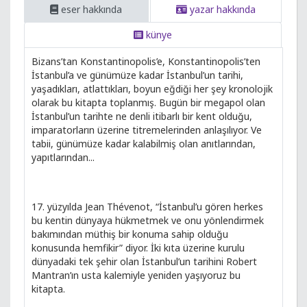
eser hakkında
yazar hakkında
künye
Bizans’tan Konstantinopolis’e, Konstantinopolis’ten
İstanbul’a ve günümüze kadar İstanbul’un tarihi,
yaşadıkları, atlattıkları, boyun eğdiği her şey kronolojik
olarak bu kitapta toplanmış. Bugün bir megapol olan
İstanbul’un tarihte ne denli itibarlı bir kent olduğu,
imparatorların üzerine titremelerinden anlaşılıyor. Ve
tabii, günümüze kadar kalabilmiş olan anıtlarından,
yapıtlarından...
17. yüzyılda Jean Thévenot, “İstanbul’u gören herkes
bu kentin dünyaya hükmetmek ve onu yönlendirmek
bakımından müthiş bir konuma sahip olduğu
konusunda hemfikir” diyor. İki kıta üzerine kurulu
dünyadaki tek şehir olan İstanbul’un tarihini Robert
Mantran’ın usta kalemiyle yeniden yaşıyoruz bu
kitapta.