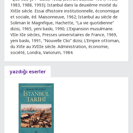
1983, 1988, 1993); Istanbul dans la deuxième moitié du
XVIIe siècle. Essai d’histoire institutionnelle, économique
et sociale, éd. Maisonneuve, 1962; Istanbul au siècle de
Soliman le Magnifique, Hachette, “La vie quotidienne”
dizisi, 1965, yeni baskı, 1990; L’Expansion musulmane.
VIIe-XIe siècles, Presses universitaires de France, 1969,
yeni baskı, 1991, “Nouvelle Clio” dizisi; L’Empire ottoman,
du XVIe au XVIIIe siècle. Administration, économie,
société, Londra, Variorum, 1984.
yazdığı eserler