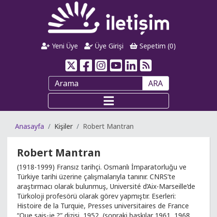
Yeni Üye
Üye Girişi
Sepetim (
0
)
ARA
Anasayfa
Kişiler
Robert Mantran
Robert Mantran
(1918-1999) Fransız tarihçi. Osmanlı İmparatorluğu ve
Türkiye tarihi üzerine çalışmalarıyla tanınır. CNRS’te
araştırmacı olarak bulunmuş, Université d’Aix-Marseille’de
Türkoloji profesörü olarak görev yapmıştır. Eserleri:
Histoire de la Turquie, Presses universitaires de France
“Que sais-je ?” dizisi, 1952, (sonraki baskılar 1961, 1968,