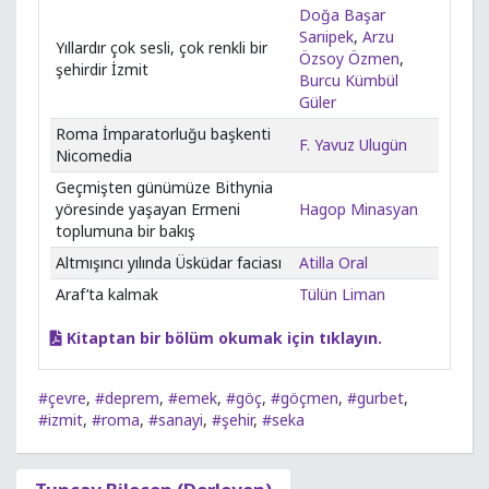
Doğa Başar
Sarıipek
,
Arzu
Yıllardır çok sesli, çok renkli bir
Özsoy Özmen
,
şehirdir İzmit
Burcu Kümbül
Güler
Roma İmparatorluğu başkenti
F. Yavuz Ulugün
Nicomedia
Geçmişten günümüze Bithynia
yöresinde yaşayan Ermeni
Hagop Minasyan
toplumuna bir bakış
Altmışıncı yılında Üsküdar faciası
Atilla Oral
Araf’ta kalmak
Tülün Liman
Kitaptan bir bölüm okumak için tıklayın.
#çevre
,
#deprem
,
#emek
,
#göç
,
#göçmen
,
#gurbet
,
#izmit
,
#roma
,
#sanayi
,
#şehir
,
#seka