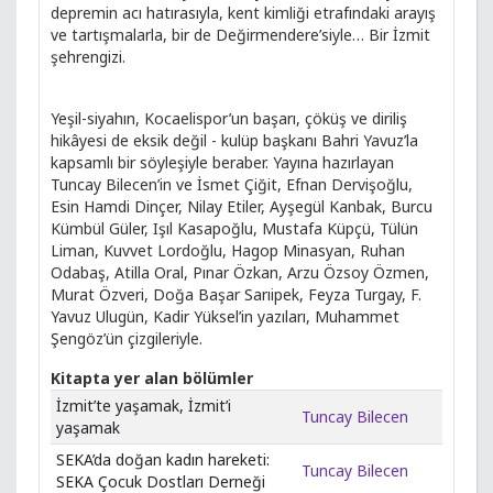
depremin acı hatırasıyla, kent kimliği etrafındaki arayış
ve tartışmalarla, bir de Değirmendere’siyle… Bir İzmit
şehrengizi.
Yeşil-siyahın, Kocaelispor’un başarı, çöküş ve diriliş
hikâyesi de eksik değil - kulüp başkanı Bahri Yavuz’la
kapsamlı bir söyleşiyle beraber. Yayına hazırlayan
Tuncay Bilecen’in ve İsmet Çiğit, Efnan Dervişoğlu,
Esin Hamdi Dinçer, Nilay Etiler, Ayşegül Kanbak, Burcu
Kümbül Güler, Işıl Kasapoğlu, Mustafa Küpçü, Tülün
Liman, Kuvvet Lordoğlu, Hagop Minasyan, Ruhan
Odabaş, Atilla Oral, Pınar Özkan, Arzu Özsoy Özmen,
Murat Özveri, Doğa Başar Sarıipek, Feyza Turgay, F.
Yavuz Ulugün, Kadir Yüksel’in yazıları, Muhammet
Şengöz’ün çizgileriyle.
Kitapta yer alan bölümler
İzmit’te yaşamak, İzmit’i
Tuncay Bilecen
yaşamak
SEKA’da doğan kadın hareketi:
Tuncay Bilecen
SEKA Çocuk Dostları Derneği