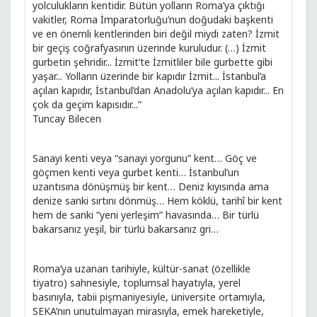
yolculukların kentidir. Bütün yolların Roma’ya çıktığı
vakitler, Roma İmparatorluğu’nun doğudaki başkenti
ve en önemli kentlerinden biri değil miydi zaten? İzmit
bir geçiş coğrafyasının üzerinde kuruludur. (…) İzmit
gurbetin şehridir... İzmit’te İzmitliler bile gurbette gibi
yaşar... Yolların üzerinde bir kapıdır İzmit... İstanbul’a
açılan kapıdır, İstanbul’dan Anadolu’ya açılan kapıdır... En
çok da geçim kapısıdır...”
Tuncay Bilecen
Sanayi kenti veya “sanayi yorgunu” kent… Göç ve
göçmen kenti veya gurbet kenti… İstanbul’un
uzantısına dönüşmüş bir kent… Deniz kıyısında ama
denize sanki sırtını dönmüş… Hem köklü, tarihî bir kent
hem de sanki “yeni yerleşim” havasında… Bir türlü
bakarsanız yeşil, bir türlü bakarsanız gri…
Roma’ya uzanan tarihiyle, kültür-sanat (özellikle
tiyatro) sahnesiyle, toplumsal hayatıyla, yerel
basınıyla, tabii pişmaniyesiyle, üniversite ortamıyla,
SEKA’nın unutulmayan mirasıyla, emek hareketiyle,