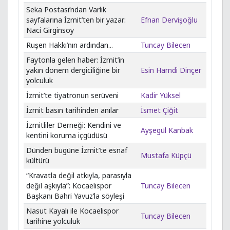
Seka Postası’ndan Varlık
sayfalarına İzmit’ten bir yazar:
Efnan Dervişoğlu
Naci Girginsoy
Ruşen Hakkı’nın ardından...
Tuncay Bilecen
Faytonla gelen haber: İzmit’in
yakın dönem dergiciliğine bir
Esin Hamdi Dinçer
yolculuk
İzmit’te tiyatronun serüveni
Kadir Yüksel
İzmit basın tarihinden anılar
İsmet Çiğit
İzmitliler Derneği: Kendini ve
Ayşegül Kanbak
kentini koruma içgüdüsü
Dünden bugüne İzmit’te esnaf
Mustafa Küpçü
kültürü
“Kravatla değil atkıyla, parasıyla
değil aşkıyla”: Kocaelispor
Tuncay Bilecen
Başkanı Bahri Yavuz’la söyleşi
Nasut Kayalı ile Kocaelispor
Tuncay Bilecen
tarihine yolculuk