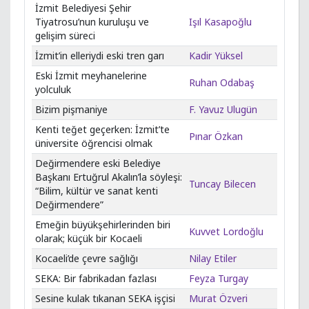
İzmit Belediyesi Şehir
Tiyatrosu’nun kuruluşu ve
Işıl Kasapoğlu
gelişim süreci
İzmit’in elleriydi eski tren garı
Kadir Yüksel
Eski İzmit meyhanelerine
Ruhan Odabaş
yolculuk
Bizim pişmaniye
F. Yavuz Ulugün
Kenti teğet geçerken: İzmit’te
Pınar Özkan
üniversite öğrencisi olmak
Değirmendere eski Belediye
Başkanı Ertuğrul Akalın’la söyleşi:
Tuncay Bilecen
“Bilim, kültür ve sanat kenti
Değirmendere”
Emeğin büyükşehirlerinden biri
Kuvvet Lordoğlu
olarak; küçük bir Kocaeli
Kocaeli’de çevre sağlığı
Nilay Etiler
SEKA: Bir fabrikadan fazlası
Feyza Turgay
Sesine kulak tıkanan SEKA işçisi
Murat Özveri