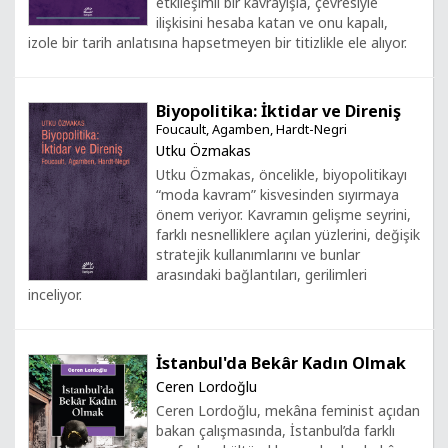
etkileşimli bir kavrayışla, çevresiyle
ilişkisini hesaba katan ve onu kapalı,
izole bir tarih anlatısına hapsetmeyen bir titizlikle ele alıyor.
Biyopolitika: İktidar ve Direniş
Foucault, Agamben, Hardt-Negri
Utku Özmakas
Utku Özmakas, öncelikle, biyopolitikayı
“moda kavram” kisvesinden sıyırmaya
önem veriyor. Kavramın gelişme seyrini,
farklı nesnelliklere açılan yüzlerini, değişik
stratejik kullanımlarını ve bunlar
arasındaki bağlantıları, gerilimleri
inceliyor.
İstanbul'da Bekâr Kadın Olmak
Ceren Lordoğlu
Ceren Lordoğlu, mekâna feminist açıdan
bakan çalışmasında, İstanbul’da farklı