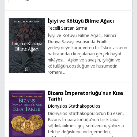
İyiyi ve Kötüyü Bilme Ağacı
Tecelli Sercan Sırma
İyiyi ve Kötüyü Bilme Ağacı, Birinci
Dünya Savaşı esnasında Erbil’e
yerleşmeye karar veren bir İskoç askerin
hatıratından kurgulanan gerçek hayat
hikâyesi… Aşkın ve savaşın, iyiliğin ve
kötülüğün,dostluğun ve husumetin
romanı…
Bizans İmparatorluğu'nun Kısa
Tarihi
Dionysios Stathakopoulos
Dionysios Stathakopoulos’un bu eseri,
Bizans İmparatorluğu’nun bir kitaba
sığdırılabilmesi güç serüvenini, yalnızca
tek bir değişkene indirgemeden,