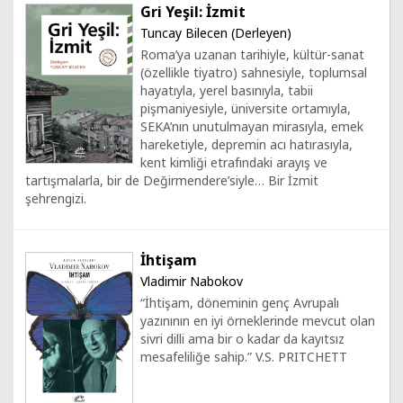
Gri Yeşil: İzmit
Tuncay Bilecen (Derleyen)
Roma’ya uzanan tarihiyle, kültür-sanat
(özellikle tiyatro) sahnesiyle, toplumsal
hayatıyla, yerel basınıyla, tabii
pişmaniyesiyle, üniversite ortamıyla,
SEKA’nın unutulmayan mirasıyla, emek
hareketiyle, depremin acı hatırasıyla,
kent kimliği etrafındaki arayış ve
tartışmalarla, bir de Değirmendere’siyle… Bir İzmit
şehrengizi.
İhtişam
Vladimir Nabokov
“İhtişam, döneminin genç Avrupalı
yazınının en iyi örneklerinde mevcut olan
sivri dilli ama bir o kadar da kayıtsız
mesafeliliğe sahip.” V.S. PRITCHETT