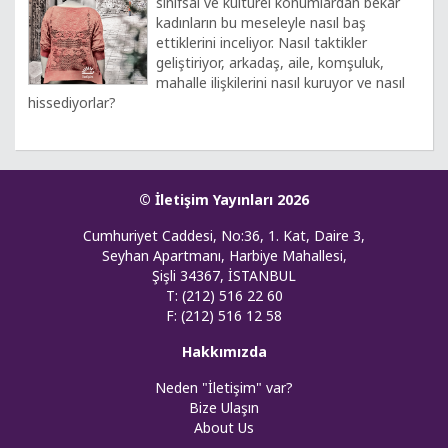
sınıfsal ve kültürel konumlardan bekâr
kadınların bu meseleyle nasıl baş
ettiklerini inceliyor. Nasıl taktikler
geliştiriyor, arkadaş, aile, komşuluk,
mahalle ilişkilerini nasıl kuruyor ve nasıl
hissediyorlar?
© İletişim Yayınları 2026
Cumhuriyet Caddesi, No:36, 1. Kat, Daire 3,
Seyhan Apartmanı, Harbiye Mahallesi,
Şişli 34367, İSTANBUL
T: (212) 516 22 60
F: (212) 516 12 58
Hakkımızda
Neden "İletişim" var?
Bize Ulaşın
About Us