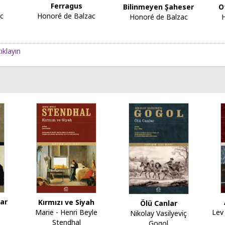
z
Ferragus
O
Bilinmeyen Şaheser
c
Honoré de Balzac
Honoré de Balzac
ıklayın
lar
Kırmızı ve Siyah
Ölü Canlar
Lev
Marie - Henri Beyle
Nikolay Vasilyeviç
Stendhal
Gogol