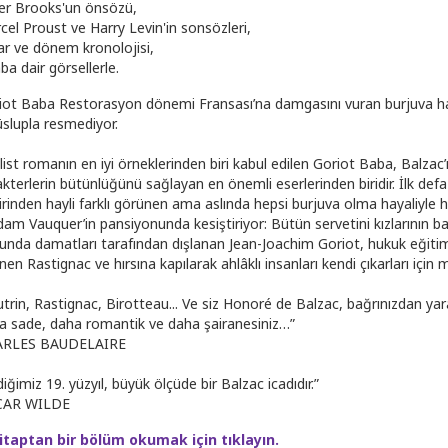
er Brooks'un önsözü,
cel Proust ve Harry Levin'in sonsözleri,
ar ve dönem kronolojisi,
ba dair görsellerle.
iot Baba Restorasyon dönemi Fransası’na damgasını vuran burjuva hay
üslupla resmediyor.
list romanın en iyi örneklerinden biri kabul edilen Goriot Baba, Balzac’
akterlerin bütünlüğünü sağlayan en önemli eserlerinden biridir. İlk def
birinden hayli farklı görünen ama aslında hepsi burjuva olma hayaliyle h
am Vauquer’in pansiyonunda kesiştiriyor: Bütün servetini kızlarının baş
unda damatları tarafından dışlanan Jean-Joachim Goriot, hukuk eğitimi 
nen Rastignac ve hırsına kapılarak ahlâklı insanları kendi çıkarları içi
utrin, Rastignac, Birotteau... Ve siz Honoré de Balzac, bağrınızdan y
a sade, daha romantik ve daha şairanesiniz…”
ARLES BAUDELAIRE
diğimiz 19. yüzyıl, büyük ölçüde bir Balzac icadıdır.”
CAR WILDE
itaptan bir bölüm okumak için tıklayın.