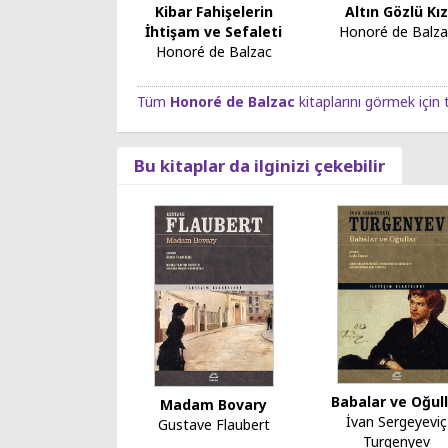
Altın Gözlü Kı
Kibar Fahişelerin
Honoré de Balza
İhtişam ve Sefaleti
Honoré de Balzac
Tüm
Honoré de Balzac
kitaplarını görmek için t
Bu kitaplar da ilginizi çekebilir
Babalar ve Oğul
Madam Bovary
İvan Sergeyeviç
Gustave Flaubert
Turgenyev