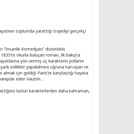
atının toplumda yarattığı trajediyi gerçekçi
ın “İnsanlık Komedyası” dizisindeki
a 1835’te okurla buluşan roman, ilk bakışta
ayatlarına yön vermiş üç karakterin yollarını
arılı evlilikler yapabilmesi uğruna harcayan ve
almak için geldiği Paris’te karşılaştığı hayata
n manipüle eden Vautrin…
arattığınız bütün karakterlerden daha kahraman,