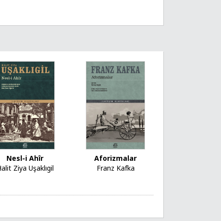
Nesl-i Ahîr
Aforizmalar
alit Ziya Uşaklıgil
Franz Kafka