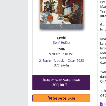
Pet
Mar
Yaz
Kita
Gor
bir 
Çeviri
Rea
Şerif Hulûsi
kar
bir
ISBN
Mad
9789750516351
son
2. Basım 4. baskı - Ocak 2023
öze
370 sayfa
“Va
dah
İletişim Web Satış Fiyatı
CH
200,00 TL
“Bil
OS
Sepete Ekle
K