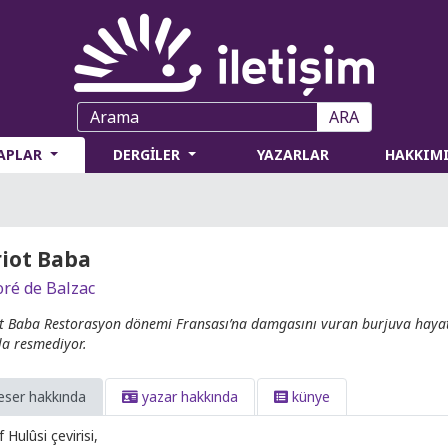
ARA
TAPLAR
DERGİLER
YAZARLAR
HAKKIM
iot Baba
ré de Balzac
t Baba Restorasyon dönemi Fransası’na damgasını vuran burjuva hayatın
la resmediyor.
eser hakkında
yazar hakkında
künye
f Hulûsi çevirisi,