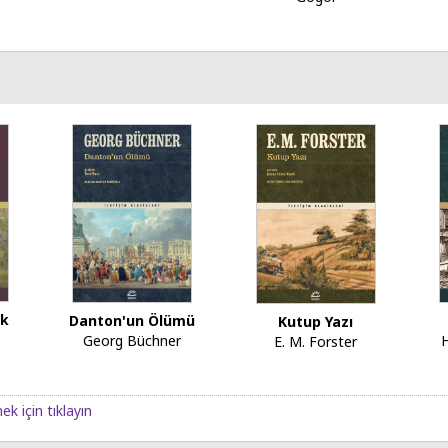
uk
Danton'un Ölümü
Kutup Yazı
Georg Büchner
H
E. M. Forster
ek için tıklayın