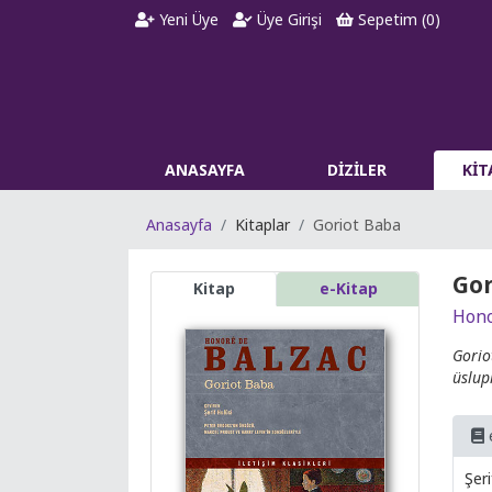
Yeni Üye
Üye Girişi
Sepetim (
0
)
ANASAYFA
DİZİLER
Kİ
Anasayfa
Kitaplar
Goriot Baba
Gor
Kitap
e-Kitap
Hono
Gorio
üslup
Şeri