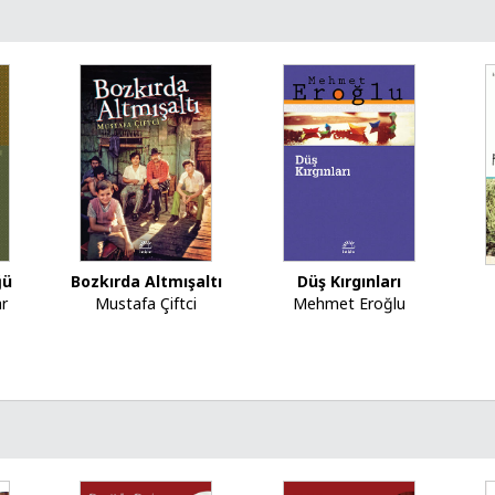
ğü
Bozkırda Altmışaltı
Düş Kırgınları
r
Mustafa Çiftci
Mehmet Eroğlu