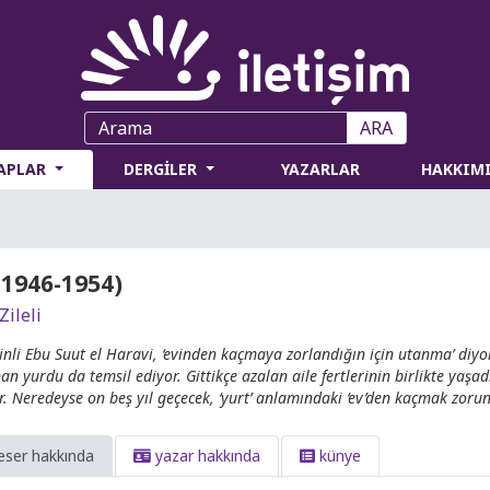
ARA
TAPLAR
DERGİLER
YAZARLAR
HAKKIM
(1946-1954)
Zileli
stinli Ebu Suut el Haravi, ‘evinden kaçmaya zorlandığın için utanma’ diyo
an yurdu da temsil ediyor. Gittikçe azalan aile fertlerinin birlikte yaşadı
r. Neredeyse on beş yıl geçecek, ‘yurt’ anlamındaki ‘ev’den kaçmak zoru
eser hakkında
yazar hakkında
künye