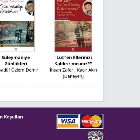
Süleymaniye
"Lütfen Ellerinizi
Günlükleri
Kaldırır mısınız?"
sadüf Özlem Demir
İhsan Zafer
,
Kadir Akın
(Derleyen)
m Koşulları
i