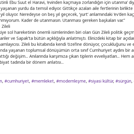
listinli Ebu Suut el Haravi, ‘evinden kaçmaya zorlandığın için utanma’ d
, yaşanan yurdu da temsil ediyor. Gittikçe azalan aile fertlerinin birlikt
 yıl oluyor. Neredeyse on beş yıl geçecek, ‘yurt’ anlamındaki ‘ev’den k
nmıyorum. Kader de utanmasın. Utanması gereken başkaları var.”
Zileli
iye sol hareketinin önemli isimlerinden biri olan Gün Zileli politik ge
riler ve Sapak’ta bütün açıklığıyla anlatmıştı. Elinizdeki kitap bir açıd
mlayıcısı. Zileli bu kitabında kendi ‘özel’ine dönüyor, çocukluğunu ve evi
ında yaşanan toplumsal dönüşümün orta sınıf Cumhuriyet aydını bir ail
ttığı değişim... Anılarında karşımıza çıkan tiplerin evveliyatları... Hem 
biyat tadında bir dönem anlatısı...
n
,
#cumhuriyet
,
#memleket
,
#modernleşme
,
#siyasi kültür
,
#sürgün
,