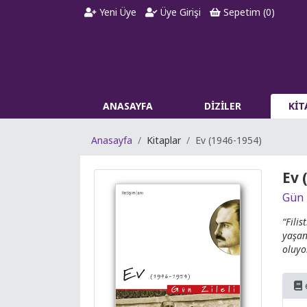
Yeni Üye
Üye Girişi
Sepetim (
0
)
ANASAYFA
DİZİLER
Kİ
Anasayfa
Kitaplar
Ev (1946-1954)
Ev 
Gün 
“Fili
yaşan
oluyo