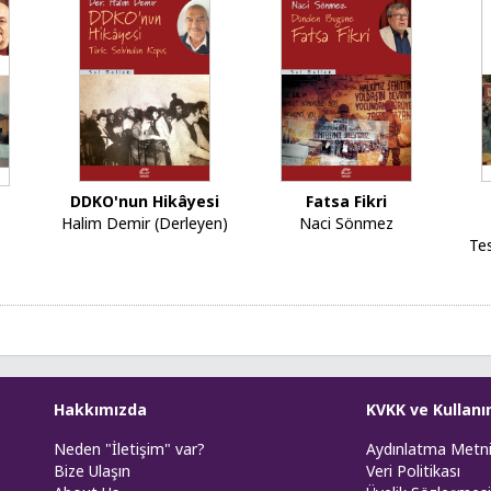
DDKO'nun Hikâyesi
Fatsa Fikri
Halim Demir (Derleyen)
Naci Sönmez
k
Te
Hakkımızda
KVKK ve Kullanı
Neden "İletişim" var?
Aydınlatma Metn
Bize Ulaşın
Veri Politikası