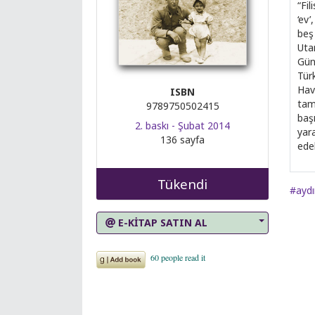
“Fi
‘ev’
beş
Uta
Gün 
Türk
Hava
ISBN
tama
9789750502415
baş
2. baskı - Şubat 2014
yara
136 sayfa
ede
Tükendi
#aydı
E-KİTAP SATIN AL