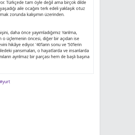
iyor. Türkçede tam öyle değil ama birçok dilde
e yaşadığı aile ocağını terk edeli yaklaşık otuz
açmak zorunda kalışımın üzerinden.
çmişini, daha önce yayımladığımız Yarılma,
an o üçlemenin öncesi, diğer bir açıdan ise
ni hikâye ediyor. ’40’ların sonu ve ’50’lerin
edeki yansımaları, o hayatlarda ve insanlarda
anıların ayrılmaz bir parçası hem de başlı başına
#yurt