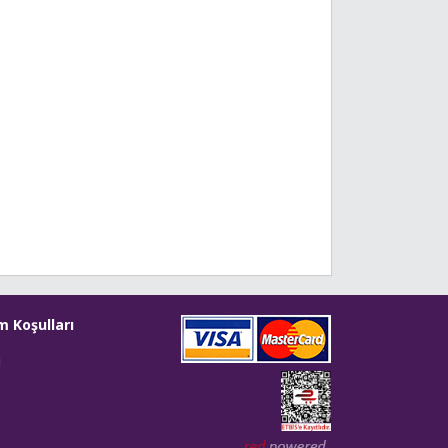
m Koşulları
i
Web tasarım: Red Bilişim