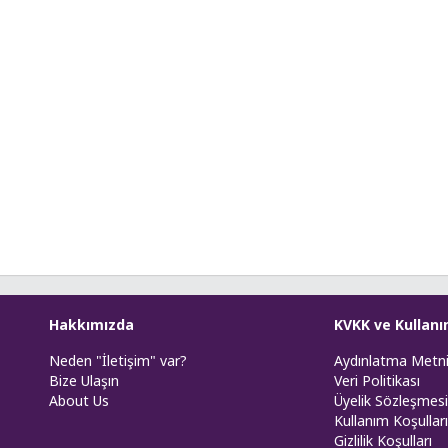
Hakkımızda
KVKK ve Kullanı
Neden "İletişim" var?
Aydınlatma Metn
Bize Ulaşın
Veri Politikası
About Us
Üyelik Sözleşmesi
Kullanım Koşulları
Gizlilik Koşulları