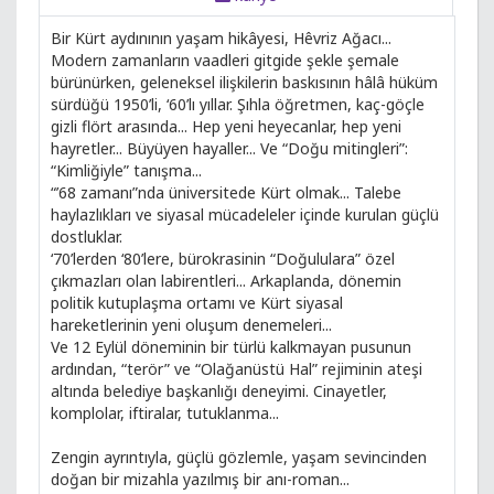
Bir Kürt aydınının yaşam hikâyesi, Hêvriz Ağacı...
Modern zamanların vaadleri gitgide şekle şemale
bürünürken, geleneksel ilişkilerin baskısının hâlâ hüküm
sürdüğü 1950’li, ‘60’lı yıllar. Şıhla öğretmen, kaç-göçle
gizli flört arasında... Hep yeni heyecanlar, hep yeni
hayretler... Büyüyen hayaller... Ve “Doğu mitingleri”:
“Kimliğiyle” tanışma...
“’68 zamanı”nda üniversitede Kürt olmak... Talebe
haylazlıkları ve siyasal mücadeleler içinde kurulan güçlü
dostluklar.
‘70’lerden ‘80’lere, bürokrasinin “Doğululara” özel
çıkmazları olan labirentleri... Arkaplanda, dönemin
politik kutuplaşma ortamı ve Kürt siyasal
hareketlerinin yeni oluşum denemeleri...
Ve 12 Eylül döneminin bir türlü kalkmayan pusunun
ardından, “terör” ve “Olağanüstü Hal” rejiminin ateşi
altında belediye başkanlığı deneyimi. Cinayetler,
komplolar, iftiralar, tutuklanma...
Zengin ayrıntıyla, güçlü gözlemle, yaşam sevincinden
doğan bir mizahla yazılmış bir anı-roman...