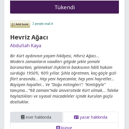
Tükendi
Hevriz Ağacı
Abdullah Kaya
Bir Kürt aydınının yaşam hikâyesi, Hêvriz Ağacı...
Modern zamanların vaadleri gitgide şekle şemale
bürünürken, geleneksel ilişkilerin baskısının hâlâ hüküm
sürdüğü 1950’li, ‘60’lı yıllar. Şıhla öğretmen, kaç-göçle gizli
flört arasında... Hep yeni heyecanlar, hep yeni hayretler...
Büyüyen hayaller... Ve “Doğu mitingleri”: “Kimliğiyle”
tanışma...“’68 zamanı”nda üniversitede Kürt olmak... Talebe
haylazlıkları ve siyasal mücadeleler içinde kurulan güçlü
dostluklar.
eser hakkında
yazar hakkında
künye