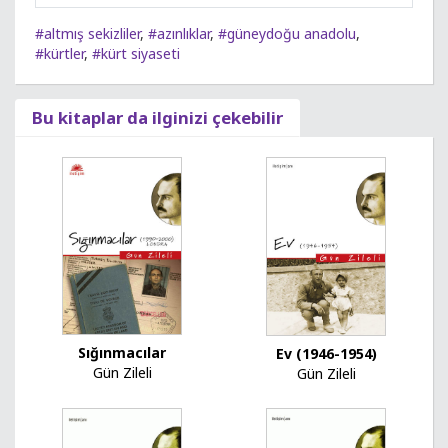
#altmış sekizliler
,
#azınlıklar
,
#güneydoğu anadolu
,
#kürtler
,
#kürt siyaseti
Bu kitaplar da ilginizi çekebilir
Sığınmacılar
Ev (1946-1954)
Gün Zileli
Gün Zileli