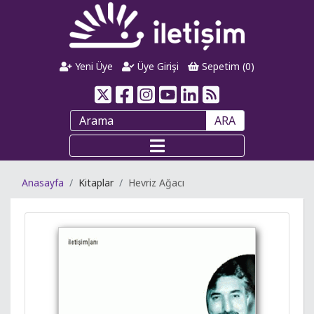
Yeni Üye
Üye Girişi
Sepetim (
0
)
ARA
Anasayfa
Kitaplar
Hevriz Ağacı