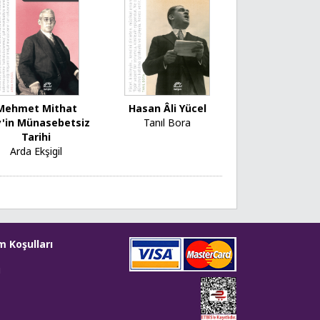
Mehmet Mithat
Hasan Âli Yücel
'in Münasebetsiz
Tanıl Bora
Tarihi
Arda Ekşigil
m Koşulları
i