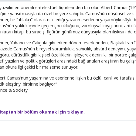
 yüzyılın en önemli entelektüel figürlerinden biri olan Albert Camus (
liğine yansıtmasıyla da özel bir yere sahiptir. Camus’nün düşünsel ve sa
ner, bir “ahlakçı” olarak nitelediği yazarın eserlerini yaşamöyküsüyle b
s’nün yokluk içinde geçen çocukluğunu, varoluşsal kaygılarını, anti-faşi
ınlatan kitap, bu sıradışı figürün günümüz dünyasıyla olan ilişkisini de
nner, Yabancı ve Caligula gibi erken dönem eserlerinden, Başkaldıran 
pazede Camus’nün bireysel sorumluluk, sahicilik, absürd deneyim, yaşa
örü, dürüstlük gibi kişisel özelliklerini işleyerek derinlikli bir portre 
efi yazıları ve politik görüşleri arasındaki bağlantıları araştıran bu çalı
an okura ilgi çekici bir malzeme sunuyor.
ert Camus’nün yaşamına ve eserlerine ilişkin bu özlü, canlı ve tarafsız 
tik eleştiriyi birbirine bağlıyor.”
ence & Society
itaptan bir bölüm okumak için tıklayın.