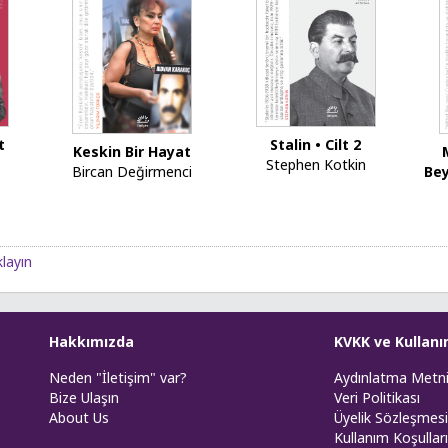
Stalin • Cilt 2
t
Keskin Bir Hayat
Stephen Kotkin
Bircan Değirmenci
Bey
klayın
Hakkımızda
KVKK ve Kullanı
Neden "İletişim" var?
Aydınlatma Metn
Bize Ulaşın
Veri Politikası
About Us
Üyelik Sözleşmesi
Kullanım Koşulları