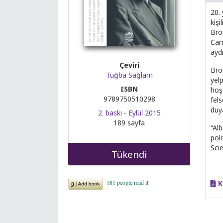
20.
kişi
Bron
Camu
ayd
Çeviri
Bro
Tuğba Sağlam
yel
ISBN
hoşg
9789750510298
fels
duy
2. baskı - Eylül 2015
189 sayfa
“Alb
poli
Sci
Tükendi
K