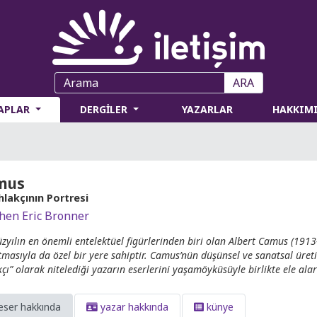
ARA
TAPLAR
DERGİLER
YAZARLAR
HAKKIM
mus
hlakçının Portresi
hen Eric Bronner
üzyılın en önemli entelektüel figürlerinden biri olan Albert Camus (1913
tmasıyla da özel bir yere sahiptir. Camus’nün düşünsel ve sanatsal üreti
kçı” olarak nitelediği yazarın eserlerini yaşamöyküsüyle birlikte ele ala
eser hakkında
yazar hakkında
künye