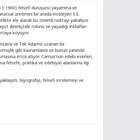
1913-1960) felsefi duruşunu yaşamına ve
natsal üretimini bir arada inceleyen S.E.
irlikte ele alarak bu önemli noktayı yakalıyor.
st direnişteki rolünü ve yaşadığı ihtilafları
 ortaya koyuyor.
İnsan’a ve Tek Adam’a uzanan bir
nmışlık gibi kavramlarını ve bunun yanında
çalışmasına imza atıyor. Camus’nün edebi eserleri,
şma felsefe, politika ve edebiyat alanlarına ilgi
yaklaşım, biyografiyi, felsefi incelemeyi ve