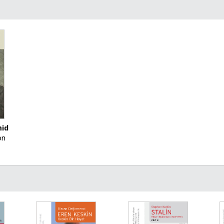
mid
on