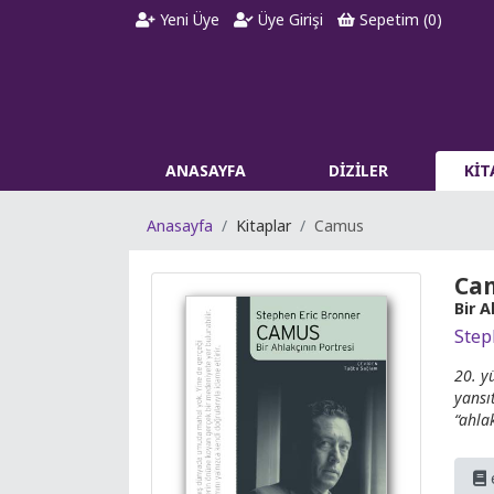
Yeni Üye
Üye Girişi
Sepetim (
0
)
ANASAYFA
DİZİLER
Kİ
Anasayfa
Kitaplar
Camus
Ca
Bir A
Step
20. y
yansı
“ahla