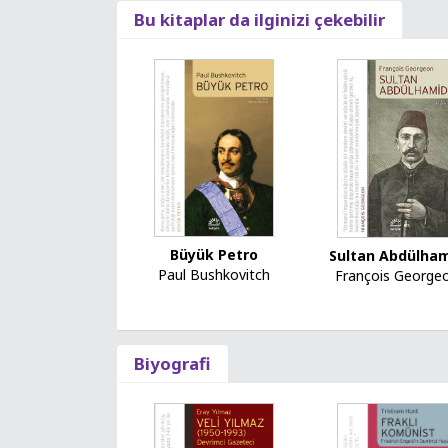
Bu kitaplar da ilginizi çekebilir
Büyük Petro
Sultan Abdülha
Paul Bushkovitch
François George
Biyografi