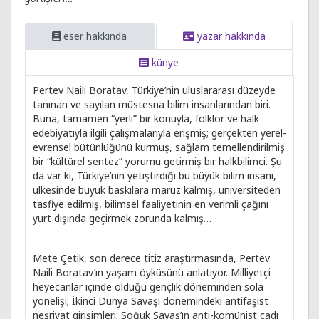
eser hakkında
yazar hakkında
künye
Pertev Naili Boratav, Türkiye’nin uluslararası düzeyde
tanınan ve sayılan müstesna bilim insanlarından biri.
Buna, tamamen “yerli” bir konuyla, folklor ve halk
edebiyatıyla ilgili çalışmalarıyla erişmiş; gerçekten yerel-
evrensel bütünlüğünü kurmuş, sağlam temellendirilmiş
bir “kültürel sentez” yorumu getirmiş bir halkbilimci. Şu
da var ki, Türkiye’nin yetiştirdiği bu büyük bilim insanı,
ülkesinde büyük baskılara maruz kalmış, üniversiteden
tasfiye edilmiş, bilimsel faaliyetinin en verimli çağını
yurt dışında geçirmek zorunda kalmış…
Mete Çetik, son derece titiz araştırmasında, Pertev
Naili Boratav’ın yaşam öyküsünü anlatıyor. Milliyetçi
heyecanlar içinde olduğu gençlik döneminden sola
yönelişi; İkinci Dünya Savaşı dönemindeki antifaşist
neşriyat girişimleri; Soğuk Savaş’ın anti-komünist cadı