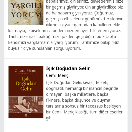
babalarımız, dinlerimiz, devletlerimiz bize
bir geçmiş giydiriyor. Onlar giydirdikçe biz
de ha babam giyiniyoruz. Çoğumuz,
geçmişin elbiselerini günümüz terzilerinin
dikmesini yadırgamadan kabullenmekle
kalmayıp, elbiselerimizi bedenimizden ayırt bile edemiyoruz.
Tarihimize nasıl baktığımızı gözden geçirdiğim bu kitapta
kendimizi yargılamamızı yargılıyorum. Tarihimize bakıp “Biz
buyuz,” diye sunulanları sorguluyorum.
Işık Doğudan Gelir
Cemil Meriç
Işık Doğudan Gelir, siyasî, felsefî,
dogmatik herhangi bir inancın peşinde
olmayan, başka milletlere, başka
fikirlere, başka düşünce ve duyma
tarzlarına sonsuz bir tecessüs besleyen
bir Cemil Meriç klasiği, tüm diğer eserleri
gibi.