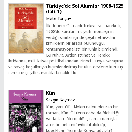
Türkiye'de Sol Akımlar 1908-1925
(Cilt 1)
Mete Tunçay
İlk dönem Osmanlı-Türkiye sol hareketi,
1908’de kurulan meşruti monarşinin
verdiği sınırlar içinde çeşitli etnik-dinî
kimliklerin bir arada bulunduğu,
“enternasyonalist” bir ruhla biçimlendi.
Bu ruh,1908’den İttihat ve Terakki
iktidarına, milli iktisat politikalarından Birinci Dünya Savaşı’na
ve savaş koşullarıyla biçimlendirilmiş bir ulus-devletin kuruluş
evresine çeşitli sarsıntılarla nakloldu.
Kün
Sezgin Kaymaz
Kün, yani ‘Ol’... Neleri neleri olduran bir
roman, Kün. Ölülerin daha da ölebildiği -
ya da tam ölemediği-, cami imamıyla
ateistin birbirini ‘aydınlatabildiği’,
köpeklerin (hem de Konya ağzıyla!)