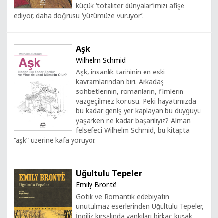
küçük ‘totaliter dünyalar’ımızı afişe
ediyor, daha doğrusu ‘yüzümüze vuruyor’.
Aşk
Wilhelm Schmid
Aşk, insanlık tarihinin en eski
kavramlarından biri. Arkadaş
sohbetlerinin, romanların, filmlerin
vazgeçilmez konusu. Peki hayatımızda
bu kadar geniş yer kaplayan bu duyguyu
yaşarken ne kadar başarılıyız? Alman
felsefeci Wilhelm Schmid, bu kitapta
“aşk” üzerine kafa yoruyor.
Uğultulu Tepeler
Emily Brontë
Gotik ve Romantik edebiyatın
unutulmaz eserlerinden Uğultulu Tepeler,
İngiliz kırsalında yankıları birkaç kuşak