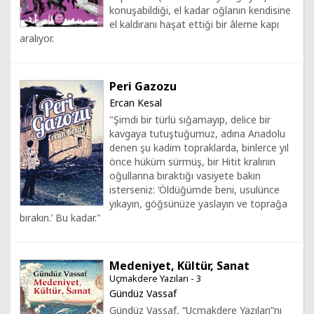
konuşabildiği, el kadar oğlanın kendisine
el kaldıranı haşat ettiği bir âleme kapı
aralıyor.
Peri Gazozu
Ercan Kesal
"Şimdi bir türlü sığamayıp, delice bir
kavgaya tutuştuğumuz, adına Anadolu
denen şu kadim topraklarda, binlerce yıl
önce hüküm sürmüş, bir Hitit kralının
oğullarına bıraktığı vasiyete bakın
isterseniz: ‘Öldüğümde beni, usulünce
yıkayın, göğsünüze yaslayın ve toprağa
bırakın.’ Bu kadar."
Medeniyet, Kültür, Sanat
Uçmakdere Yazıları - 3
Gündüz Vassaf
Gündüz Vassaf, “Uçmakdere Yazıları”nı