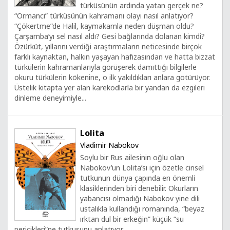
türküsünün ardında yatan gerçek ne?
“Ormancı” türküsünün kahramanı olayı nasıl anlatıyor?
“Çökertme”de Halil, kaymakamla neden düşman oldu?
Çarşamba’yı sel nasıl aldı? Gesi bağlarında dolanan kimdi?
Özürküt, yıllarını verdiği araştırmaların neticesinde birçok
farklı kaynaktan, halkın yaşayan hafızasından ve hatta bizzat
türkülerin kahramanlarıyla görüşerek damıttığı bilgilerle
okuru türkülerin kökenine, o ilk yakıldıkları anlara götürüyor.
Üstelik kitapta yer alan karekodlarla bir yandan da ezgileri
dinleme deneyimiyle...
Lolita
Vladimir Nabokov
Soylu bir Rus ailesinin oğlu olan
Nabokov’un Lolita’sı için özetle cinsel
tutkunun dünya çapında en önemli
klasiklerinden biri denebilir. Okurların
yabancısı olmadığı Nabokov yine dili
ustalıkla kullandığı romanında, “beyaz
ırktan dul bir erkeğin” küçük “su
pericikleri”ne tutkusunu anlatıyor.