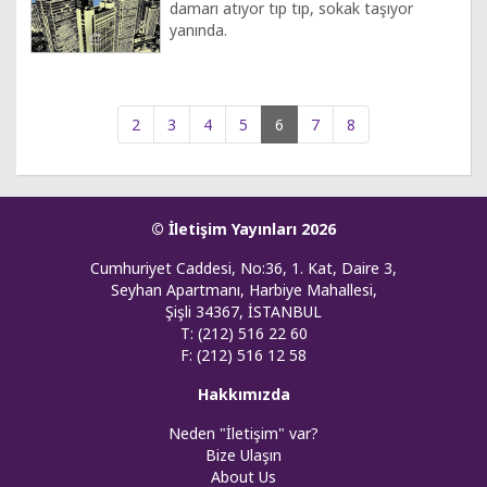
damarı atıyor tıp tıp, sokak taşıyor
yanında.
2
3
4
5
6
7
8
© İletişim Yayınları 2026
Cumhuriyet Caddesi, No:36, 1. Kat, Daire 3,
Seyhan Apartmanı, Harbiye Mahallesi,
Şişli 34367, İSTANBUL
T: (212) 516 22 60
F: (212) 516 12 58
Hakkımızda
Neden "İletişim" var?
Bize Ulaşın
About Us