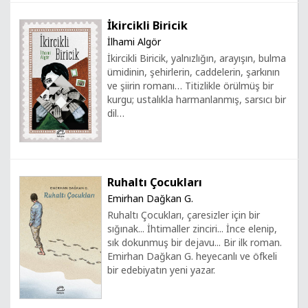
İkircikli Biricik
İlhami Algör
İkircikli Biricik, yalnızlığın, arayışın, bulma
ümidinin, şehirlerin, caddelerin, şarkının
ve şiirin romanı… Titizlikle örülmüş bir
kurgu; ustalıkla harmanlanmış, sarsıcı bir
dil…
Ruhaltı Çocukları
Emirhan Dağkan G.
Ruhaltı Çocukları, çaresizler için bir
sığınak... İhtimaller zinciri... İnce elenip,
sık dokunmuş bir dejavu... Bir ilk roman.
Emirhan Dağkan G. heyecanlı ve öfkeli
bir edebiyatın yeni yazar.