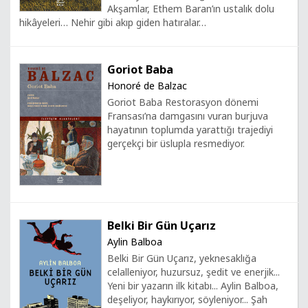
Akşamlar, Ethem Baran’ın ustalık dolu
hikâyeleri… Nehir gibi akıp giden hatıralar…
Goriot Baba
Honoré de Balzac
Goriot Baba Restorasyon dönemi
Fransası’na damgasını vuran burjuva
hayatının toplumda yarattığı trajediyi
gerçekçi bir üslupla resmediyor.
Belki Bir Gün Uçarız
Aylin Balboa
Belki Bir Gün Uçarız, yeknesaklığa
celalleniyor, huzursuz, şedit ve enerjik...
Yeni bir yazarın ilk kitabı... Aylin Balboa,
deşeliyor, haykırıyor, söyleniyor... Şah