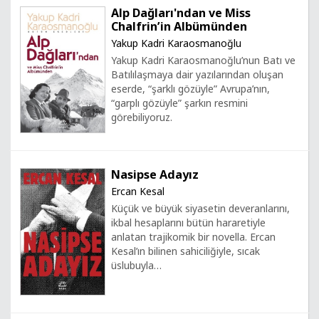
Alp Dağları'ndan ve Miss
Chalfrin’in Albümünden
Yakup Kadri Karaosmanoğlu
Yakup Kadri Karaosmanoğlu’nun Batı ve
Batılılaşmaya dair yazılarından oluşan
eserde, “şarklı gözüyle” Avrupa’nın,
“garplı gözüyle” şarkın resmini
görebiliyoruz.
Nasipse Adayız
Ercan Kesal
Küçük ve büyük siyasetin deveranlarını,
ikbal hesaplarını bütün hararetiyle
anlatan trajikomik bir novella. Ercan
Kesal’ın bilinen sahiciliğiyle, sıcak
üslubuyla…