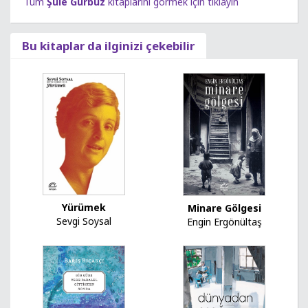
Tüm
Şule Gürbüz
kitaplarını görmek için tıklayın
Bu kitaplar da ilginizi çekebilir
Yürümek
Minare Gölgesi
Sevgi Soysal
Engin Ergönültaş