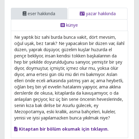
eser hakkında
yazar hakkında
künye
Ne yaptık biz sahi burda bunca vakit, dört mevsim,
oğul uşak, bez tarak? Ne yapacaksın bir düzen var, ilahî
düzen, yaprak düşüyor, güzelim kuşlar huzurda el
pençe bekliyor, insan kendisi tokken başkalarının da
hep bir şekilde doyurulduğunu sanıyor, yemiştir bir şey
diyor, doymuştur, içmiştir, içmez olur mu, yoksa ölür
diyor, ama ertesi gün ölü mü diri mi bakmıyor. Aslan
elleri önde eceli arkasında yatmış yarı aç ama heybetli,
oğlan beş bin yıl evvelin hatalarını yapıyor, ama aklına
derslerde de okusa, kitaplarda da kavuşamıyor, o da
anlaşılan geçiyor, kız üç bin sene öncenin heveslerinde,
senin kıza bak dirilse bir Asurlu gülecek, ey
Mezopotamya, eski krallık, asma bahçeleri, kuleler,
yenisi ve iyisi yapılamazken bunca yıkılmak niye?
Kitaptan bir bölüm okumak için tıklayın.