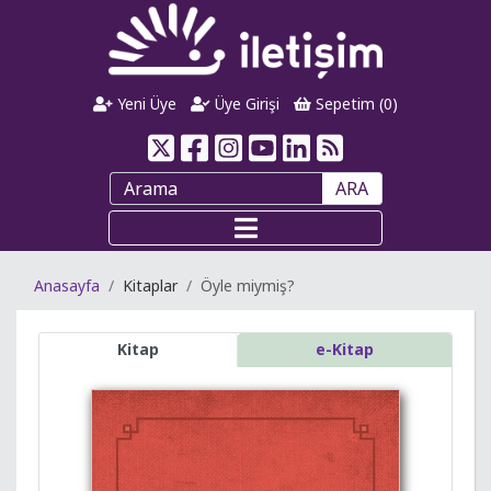
Yeni Üye
Üye Girişi
Sepetim (
0
)
ARA
Anasayfa
Kitaplar
Öyle miymiş?
Kitap
e-Kitap