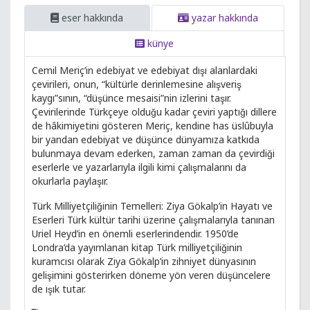
eser hakkında
yazar hakkında
künye
Cemil Meriç’in edebiyat ve edebiyat dışı alanlardaki
çevirileri, onun, “kültürle derinlemesine alışveriş
kaygı”sının, “düşünce mesaisi”nin izlerini taşır.
Çevirilerinde Türkçeye olduğu kadar çeviri yaptığı dillere
de hâkimiyetini gösteren Meriç, kendine has üslûbuyla
bir yandan edebiyat ve düşünce dünyamıza katkıda
bulunmaya devam ederken, zaman zaman da çevirdiği
eserlerle ve yazarlarıyla ilgili kimi çalışmalarını da
okurlarla paylaşır.
Türk Milliyetçiliğinin Temelleri: Ziya Gökalp’in Hayatı ve
Eserleri Türk kültür tarihi üzerine çalışmalarıyla tanınan
Uriel Heyd’in en önemli eserlerindendir. 1950’de
Londra’da yayımlanan kitap Türk milliyetçiliğinin
kuramcısı olarak Ziya Gökalp’in zihniyet dünyasının
gelişimini gösterirken döneme yön veren düşüncelere
de ışık tutar.