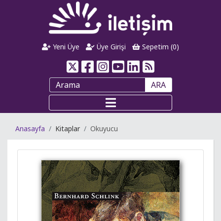
Yeni Üye
Üye Girişi
Sepetim (
0
)
ARA
Anasayfa
Kitaplar
Okuyucu