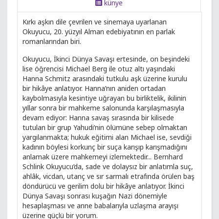
künye
Kırkı aşkın dile çevrilen ve sinemaya uyarlanan
Okuyucu, 20. yüzyıl Alman edebiyatının en parlak
romanlarından biri.
Okuyucu, İkinci Dünya Savaşı ertesinde, on beşindeki
lise öğrencisi Michael Berg ile otuz altı yaşındaki
Hanna Schmitz arasındaki tutkulu aşk üzerine kurulu
bir hikâye anlatıyor. Hanna’nın aniden ortadan
kaybolmasıyla kesintiye uğrayan bu birliktelik, ikilinin
yıllar sonra bir mahkeme salonunda karşılaşmasıyla
devam ediyor: Hanna savaş sırasında bir kilisede
tutulan bir grup Yahudi’nin ölümüne sebep olmaktan
yargılanmakta; hukuk eğitimi alan Michael ise, sevdiği
kadının böylesi korkunç bir suça karışıp karışmadığını
anlamak üzere mahkemeyi izlemektedir... Bernhard
Schlink Okuyucu’da, sade ve dolaysız bir anlatımla suç,
ahlâk, vicdan, utanç ve sır sarmalı etrafında örülen baş
döndürücü ve gerilim dolu bir hikâye anlatıyor. İkinci
Dünya Savaşı sonrası kuşağın Nazi dönemiyle
hesaplaşması ve anne babalarıyla uzlaşma arayışı
üzerine güçlü bir yorum.