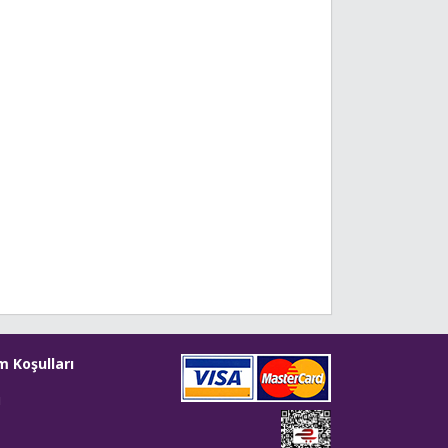
m Koşulları
i