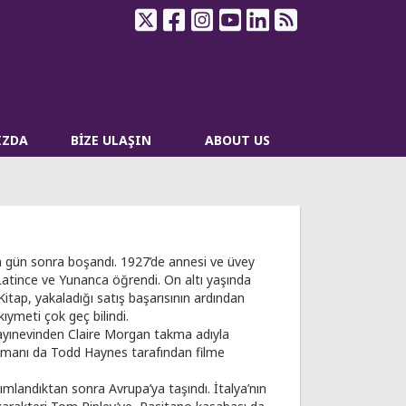
IZDA
BİZE ULAŞIN
ABOUT US
 gün sonra boşandı. 1927’de annesi ve üvey
 Latince ve Yunanca öğrendi. On altı yaşında
Kitap, yakaladığı satış başarısının ardından
ıymeti çok geç bilindi.
r yayınevinden Claire Morgan takma adıyla
 romanı da Todd Haynes tarafından filme
ımlandıktan sonra Avrupa’ya taşındı. İtalya’nın