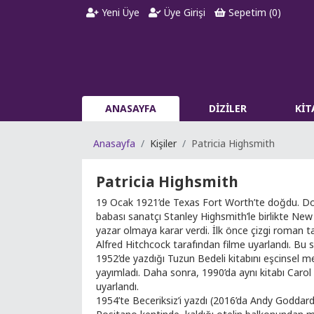
Yeni Üye
Üye Girişi
Sepetim (
0
)
ANASAYFA
DİZİLER
Kİ
Anasayfa
Kişiler
Patricia Highsmith
Patricia Highsmith
19 Ocak 1921’de Texas Fort Worth’te doğdu. Do
babası sanatçı Stanley Highsmith’le birlikte New
yazar olmaya karar verdi. İlk önce çizgi roman ta
Alfred Hitchcock tarafından filme uyarlandı. Bu s
1952’de yazdığı Tuzun Bedeli kitabını eşcinsel me
yayımladı. Daha sonra, 1990’da aynı kitabı Carol
uyarlandı.
1954’te Beceriksiz’i yazdı (2016’da Andy Goddard