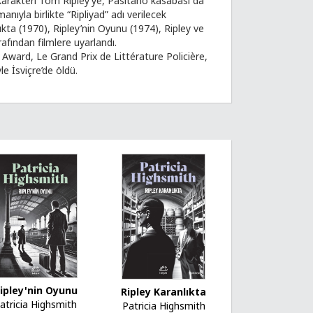
arakteri Tom Ripley’ye, Pasitano kasabası da
ıyla birlikte “Ripliyad” adı verilecek
lıkta (1970), Ripley’nin Oyunu (1974), Ripley ve
afından filmlere uyarlandı.
Award, Le Grand Prix de Littérature Policière,
e İsviçre’de öldü.
ipley'nin Oyunu
Ripley Karanlıkta
atricia Highsmith
Patricia Highsmith