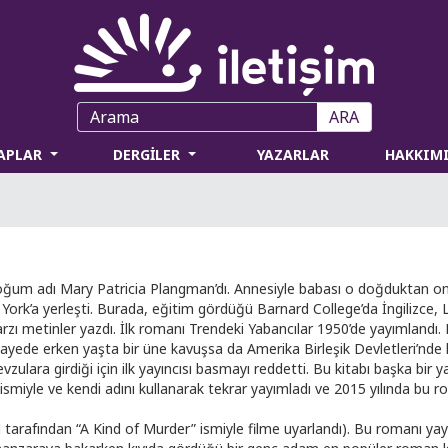
ARA
TAPLAR
DERGİLER
YAZARLAR
HAKKIM
ğum adı Mary Patricia Plangman’dı. Annesiyle babası o doğduktan on
 York’a yerleşti. Burada, eğitim gördüğü Barnard College’da İngilizce,
rzı metinler yazdı. İlk romanı Trendeki Yabancılar 1950’de yayımlandı. 
ayede erken yaşta bir üne kavuşsa da Amerika Birleşik Devletleri’nde k
vzulara girdiği için ilk yayıncısı basmayı reddetti. Bu kitabı başka bi
 ismiyle ve kendi adını kullanarak tekrar yayımladı ve 2015 yılında bu
 tarafından “A Kind of Murder” ismiyle filme uyarlandı). Bu romanı yay