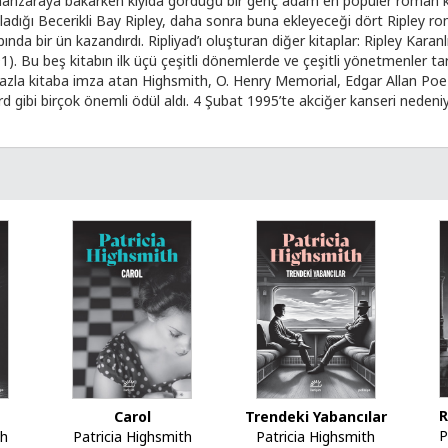
manzaraya bakarken kıyıda gördüğü bir genç adam en popüler roman k
dığı Becerikli Bay Ripley, daha sonra buna ekleyeceği dört Ripley roman
nda bir ün kazandırdı. Ripliyad’ı oluşturan diğer kitaplar: Ripley Karan
). Bu beş kitabın ilk üçü çeşitli dönemlerde ve çeşitli yönetmenler tar
azla kitaba imza atan Highsmith, O. Henry Memorial, Edgar Allan Poe 
 gibi birçok önemli ödül aldı. 4 Şubat 1995’te akciğer kanseri nedeniyl
R
Carol
Trendeki Yabancılar
P
th
Patricia Highsmith
Patricia Highsmith