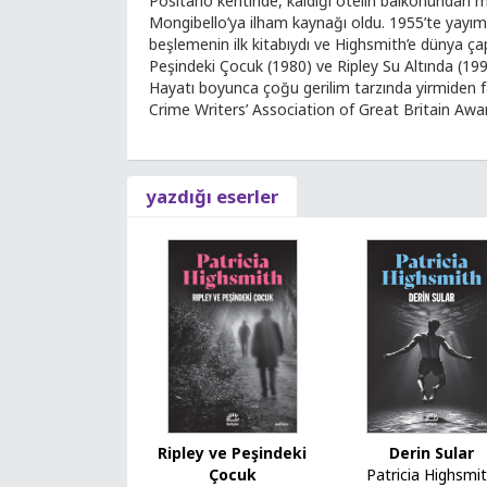
Positano kentinde, kaldığı otelin balkonundan 
Mongibello’ya ilham kaynağı oldu. 1955’te yayımla
beşlemenin ilk kitabıydı ve Highsmith’e dünya çapı
Peşindeki Çocuk (1980) ve Ripley Su Altında (1991
Hayatı boyunca çoğu gerilim tarzında yirmiden f
Crime Writers’ Association of Great Britain Award
yazdığı eserler
Ripley ve Peşindeki
Derin Sular
Çocuk
Patricia Highsmi