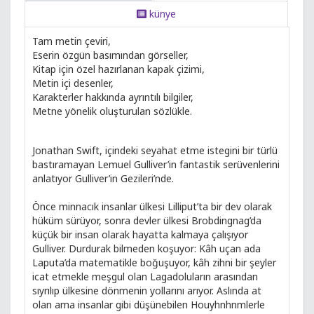
künye
Tam metin çeviri,
Eserin özgün basımından görseller,
Kitap için özel hazırlanan kapak çizimi,
Metin içi desenler,
Karakterler hakkında ayrıntılı bilgiler,
Metne yönelik oluşturulan sözlükle.
Jonathan Swift, içindeki seyahat etme istegini bir türlü
bastıramayan Lemuel Gulliver’in fantastik serüvenlerini
anlatıyor Gulliver’in Gezileri’nde.
Önce minnacık insanlar ülkesi Lilliput’ta bir dev olarak
hüküm sürüyor, sonra devler ülkesi Brobdingnag’da
küçük bir insan olarak hayatta kalmaya çalışıyor
Gulliver. Durdurak bilmeden koşuyor: Kâh uçan ada
Laputa’da matematikle boğuşuyor, kâh zihni bir şeyler
icat etmekle meşgul olan Lagadoluların arasından
sıyrılıp ülkesine dönmenin yollarını arıyor. Aslında at
olan ama insanlar gibi düşünebilen Houyhnhnmlerle