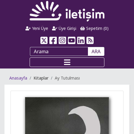
Yeni Üye
Üye Girişi
Sepetim (
0
)
ARA
Anasayfa
Kitaplar
Ay Tutulması