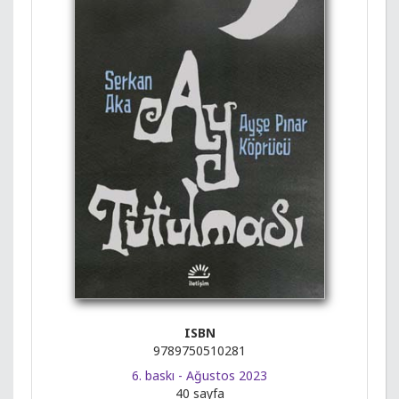
ISBN
9789750510281
6. baskı - Ağustos 2023
40 sayfa